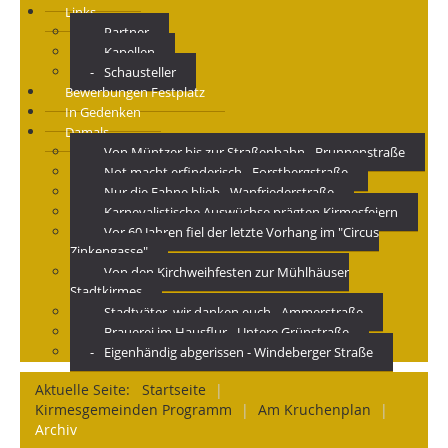
Links
Partner
Kapellen
Schausteller
Bewerbungen Festplatz
In Gedenken
Damals
Von Müntzer bis zur Straßenbahn - Brunnenstraße
Not macht erfinderisch - Forstbergstraße
Nur die Fahne blieb - Wanfriederstraße
Karnevalistische Auswüchse prägten Kirmesfeiern
Vor 60 Jahren fiel der letzte Vorhang im "Circus
Zinkengasse"
Von den Kirchweihfesten zur Mühlhäuser
Stadtkirmes
Stadtväter, wir danken euch - Ammerstraße
Brauerei im Hausflur - Untere Grünstraße
Eigenhändig abgerissen - Windeberger Straße
Aktuelle Seite:
Startseite
|
Kirmesgemeinden Programm
|
Am Kruchenplan
|
Archiv