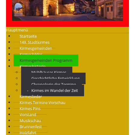
Hauptmenü
Startseite
149. Stadtkirmes
Kirmesgemeinden
Kirmesbilder
Kirmesgemeinden Programm
Kirmeshistorie
Mühlhäuser Kirmes
Geschichtliche Entwicklung
Chronologie der Termine
Kirmes im Wandel der Zeit
Kirmeslieder
Kirmes Termine Vorschau
Kirmes Pins
Vorstand
Musikschau
Brunnenfest
Holzfahrt