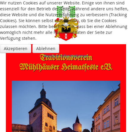
Wir nutzen Cookies auf unserer Website. Einige von ihnen sind
essenziell für den Betrieb der Seite, während andere uns helfen,
diese Website und die Nutzererfahrung zu verbessern (Tracking
Cookies). Sie können selbst entscheiden, ob Sie die Cookies
zulassen möchten. Bitte beachten Sie, dass bei einer Ablehnung
womöglich nicht mehr alle Funktionalitäten der Seite zur
Verfügung stehen.
Akzeptieren
Ablehnen
Traditions­verein
Weitere Informationen
Mühlhäuser Heimatfeste e.V.