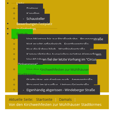
Links
Partner
Kapellen
Schausteller
Bewerbungen Festplatz
In Gedenken
Damals
Von Müntzer bis zur Straßenbahn - Brunnenstraße
Not macht erfinderisch - Forstbergstraße
Nur die Fahne blieb - Wanfriederstraße
Karnevalistische Auswüchse prägten Kirmesfeiern
Vor 60 Jahren fiel der letzte Vorhang im "Circus
Zinkengasse"
Von den Kirchweihfesten zur Mühlhäuser
Stadtkirmes
Stadtväter, wir danken euch - Ammerstraße
Brauerei im Hausflur - Untere Grünstraße
Eigenhändig abgerissen - Windeberger Straße
Aktuelle Seite:
Startseite
|
Damals
|
Von den Kirchweihfesten zur Mühlhäuser Stadtkirmes