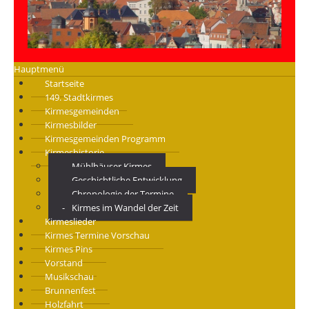
Hauptmenü
Startseite
149. Stadtkirmes
Kirmesgemeinden
Kirmesbilder
Kirmesgemeinden Programm
Kirmeshistorie
Mühlhäuser Kirmes
Geschichtliche Entwicklung
Chronologie der Termine
Kirmes im Wandel der Zeit
Kirmeslieder
Kirmes Termine Vorschau
Kirmes Pins
Vorstand
Musikschau
Brunnenfest
Holzfahrt