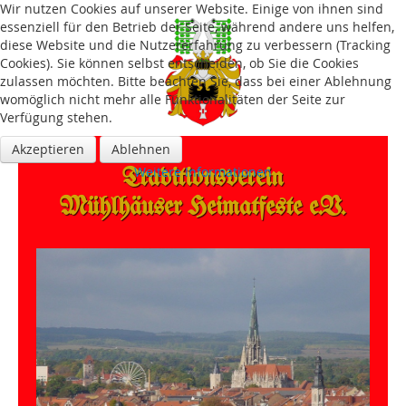
Wir nutzen Cookies auf unserer Website. Einige von ihnen sind
essenziell für den Betrieb der Seite, während andere uns helfen,
diese Website und die Nutzererfahrung zu verbessern (Tracking
Cookies). Sie können selbst entscheiden, ob Sie die Cookies
zulassen möchten. Bitte beachten Sie, dass bei einer Ablehnung
womöglich nicht mehr alle Funktionalitäten der Seite zur
Verfügung stehen.
Akzeptieren
Ablehnen
Traditions­verein
Weitere Informationen
Mühlhäuser Heimatfeste e.V.