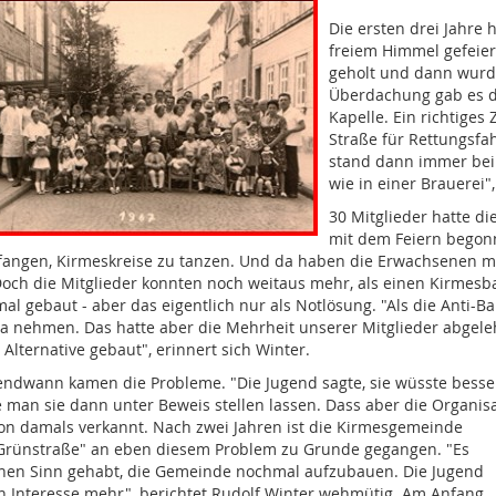
Die ersten drei Jahre 
freiem Himmel gefeier
geholt und dann wurde
Überdachung gab es da
Kapelle. Ein richtiges
Straße für Rettungsfah
stand dann immer bei 
wie in einer Brauerei"
30 Mitglieder hatte d
mit dem Feiern begon
fangen, Kirmeskreise zu tanzen. Und da haben die Erwachsenen mitg
Doch die Mitglieder konnten noch weitaus mehr, als einen Kirmes
l gebaut - aber das eigentlich nur als Notlösung. "Als die Anti-Ba
a nehmen. Das hatte aber die Mehrheit unserer Mitglieder abgeleh
s Alternative gebaut", erinnert sich Winter.
endwann kamen die Probleme. "Die Jugend sagte, sie wüsste besser, 
 man sie dann unter Beweis stellen lassen. Dass aber die Organisa
on damals verkannt. Nach zwei Jahren ist die Kirmesgemeinde
Grünstraße" an eben diesem Problem zu Grunde gegangen. "Es
inen Sinn gehabt, die Gemeinde nochmal aufzubauen. Die Jugend
in Interesse mehr", berichtet Rudolf Winter wehmütig. Am Anfang