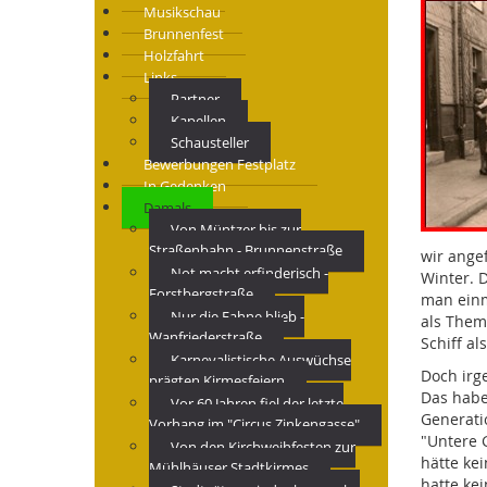
Musikschau
Brunnenfest
Holzfahrt
Links
Partner
Kapellen
Schausteller
Bewerbungen Festplatz
In Gedenken
Damals
Von Müntzer bis zur
Straßenbahn - Brunnenstraße
wir ange
Not macht erfinderisch -
Winter. 
Forstbergstraße
man einma
Nur die Fahne blieb -
als Them
Wanfriederstraße
Schiff al
Karnevalistische Auswüchse
Doch irg
prägten Kirmesfeiern
Das habe
Vor 60 Jahren fiel der letzte
Generati
Vorhang im "Circus Zinkengasse"
"Untere 
Von den Kirchweihfesten zur
hätte ke
Mühlhäuser Stadtkirmes
hatte ke