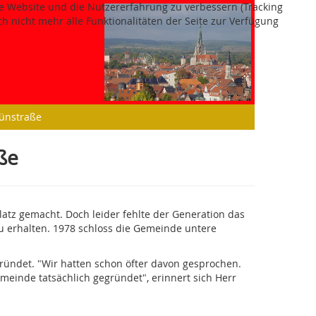
ese Website und die Nutzererfahrung zu verbessern (Tracking
h nicht mehr alle Funktionalitäten der Seite zur Verfügung
rünstraße
ße
atz gemacht. Doch leider fehlte der Generation das
erhalten. 1978 schloss die Gemeinde untere
ründet. "Wir hatten schon öfter davon gesprochen.
inde tatsächlich gegründet", erinnert sich Herr