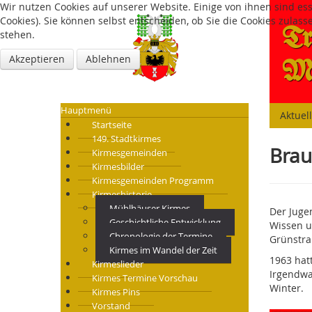
Wir nutzen Cookies auf unserer Website. Einige von ihnen sind es
Cookies). Sie können selbst entscheiden, ob Sie die Cookies zulas
Tr
stehen.
Akzeptieren
Ablehnen
Mü
Hauptmenü
Aktuel
Startseite
149. Stadtkirmes
Brau
Kirmesgemeinden
Kirmesbilder
Kirmesgemeinden Programm
Kirmeshistorie
Mühlhäuser Kirmes
Der Juge
Geschichtliche Entwicklung
Wissen u
Chronologie der Termine
Grünstra
Kirmes im Wandel der Zeit
1963 hat
Kirmeslieder
Irgendwa
Kirmes Termine Vorschau
Winter.
Kirmes Pins
Vorstand