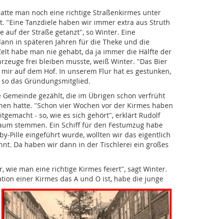
hatte man noch eine richtige Straßenkirmes unter
t. "Eine Tanzdiele haben wir immer extra aus Struth
 auf der Straße getanzt", so Winter. Eine
nn in späteren Jahren für die Theke und die
 Zelt habe man nie gehabt, da ja immer die Hälfte der
rzeuge frei bleiben musste, weiß Winter. "Das Bier
mir auf dem Hof. In unserem Flur hat es gestunken,
, so das Gründungsmitglied.
ie Gemeinde gezählt, die im Übrigen schon verfrüht
nen hatte. "Schon vier Wochen vor der Kirmes haben
emacht - so, wie es sich gehört", erklärt Rudolf
baum stemmen. Ein Schiff für den Festumzug habe
by-Pille eingeführt wurde, wollten wir das eigentlich
nt. Da haben wir dann in der Tischlerei ein großes
wie man eine richtige Kirmes feiert", sagt Winter.
tion einer K
irmes das A und O ist, habe die junge