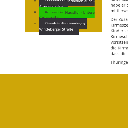
Stadtväter, wir danken euch -
habe er 
Ammerstraße
mittlerwe
Brauerei im Hausflur - Untere
Grünstraße
Der Zusa
Eigenhändig abgerissen -
Kirmesze
Windeberger Straße
Kinder s
Kirmesob
Vorsitze
die Kirme
dass die
Thüringe