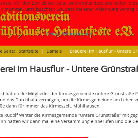
senziell für den Betrieb der Seite, während andere uns helfen, di
sen möchten. Bitte beachten Sie, dass bei einer Ablehnung womöglic
aditions­verein
hlhäuser Heimatfeste e.V.
Weitere Informationen
le Seite:
Startseite
|
Damals
|
Brauerei im Hausflur - Untere G
erei im Hausflur - Untere Grünstra
nd hatten die Mitglieder der Kirmesgemeinde untere Grünstraße Pl
nd das Durchhaltevermögen, um die Kirmesgemeinde am Leben zu 
ße dann für immer das Kirmeszelt. Mühlhausen.
te Rudolf Winter die Kirmesgemeinde "Untere Grünstraße" mit geg
nn hatten wir dann mal eine Versammlung einberufen und die Geme