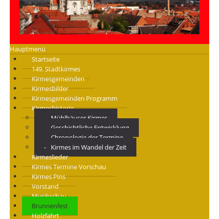
Hauptmenü
Startseite
149. Stadtkirmes
Kirmesgemeinden
Kirmesbilder
Kirmesgemeinden Programm
Kirmeshistorie
Mühlhäuser Kirmes
Geschichtliche Entwicklung
Chronologie der Termine
Kirmes im Wandel der Zeit
Kirmeslieder
Kirmes Termine Vorschau
Kirmes Pins
Vorstand
Musikschau
Brunnenfest
Holzfahrt