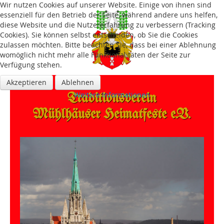
Wir nutzen Cookies auf unserer Website. Einige von ihnen sind
essenziell für den Betrieb der Seite, während andere uns helfen,
diese Website und die Nutzererfahrung zu verbessern (Tracking
Cookies). Sie können selbst entscheiden, ob Sie die Cookies
zulassen möchten. Bitte beachten Sie, dass bei einer Ablehnung
womöglich nicht mehr alle Funktionalitäten der Seite zur
Verfügung stehen.
Akzeptieren
Ablehnen
Traditions­verein
Weitere Informationen
Mühlhäuser Heimatfeste e.V.