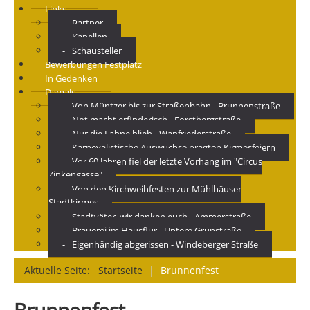
Links
Partner
Kapellen
Schausteller
Bewerbungen Festplatz
In Gedenken
Damals
Von Müntzer bis zur Straßenbahn - Brunnenstraße
Not macht erfinderisch - Forstbergstraße
Nur die Fahne blieb - Wanfriederstraße
Karnevalistische Auswüchse prägten Kirmesfeiern
Vor 60 Jahren fiel der letzte Vorhang im "Circus
Zinkengasse"
Von den Kirchweihfesten zur Mühlhäuser
Stadtkirmes
Stadtväter, wir danken euch - Ammerstraße
Brauerei im Hausflur - Untere Grünstraße
Eigenhändig abgerissen - Windeberger Straße
Aktuelle Seite:
Startseite
|
Brunnenfest