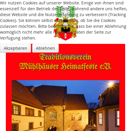
Wir nutzen Cookies auf unserer Website. Einige von ihnen sind
essenziell für den Betrieb der Seite, während andere uns helfen,
diese Website und die Nutzererfahrung zu verbessern (Tracking
Cookies). Sie können selbst entscheiden, ob Sie die Cookies
zulassen möchten. Bitte beachten Sie, dass bei einer Ablehnung
womöglich nicht mehr alle Funktionalitäten der Seite zur
Verfügung stehen.
Akzeptieren
Ablehnen
Traditions­verein
Weitere Informationen
Mühlhäuser Heimatfeste e.V.