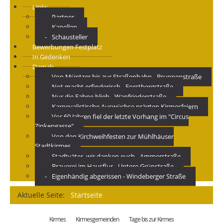
Links
Partner
Kapellen
Schausteller
Bewerbungen Festplatz
In Gedenken
Damals
Von Müntzer bis zur Straßenbahn - Brunnenstraße
Not macht erfinderisch - Forstbergstraße
Nur die Fahne blieb - Wanfriederstraße
Karnevalistische Auswüchse prägten Kirmesfeiern
Vor 60 Jahren fiel der letzte Vorhang im "Circus
Zinkengasse"
Von den Kirchweihfesten zur Mühlhäuser
Stadtkirmes
Stadtväter, wir danken euch - Ammerstraße
Brauerei im Hausflur - Untere Grünstraße
Eigenhändig abgerissen - Windeberger Straße
Aktuelle Seite:
Startseite
Kirmes
Kirmesgemeinden
Tage bis zur Kirmes