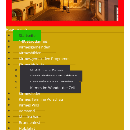
Hauptmenü
Startseite
149. Stadtkirmes
Kirmesgemeinden
Kirmesbilder
Kirmesgemeinden Programm
Kirmeshistorie
Mühlhäuser Kirmes
Geschichtliche Entwicklung
Chronologie der Termine
Kirmes im Wandel der Zeit
Kirmeslieder
Kirmes Termine Vorschau
Kirmes Pins
Vorstand
Musikschau
Brunnenfest
Holzfahrt