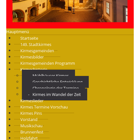
Hauptmenü
Startseite
149. Stadtkirmes
Kirmesgemeinden
Kirmesbilder
Kirmesgemeinden Programm
Kirmeshistorie
Mühlhäuser Kirmes
Geschichtliche Entwicklung
Chronologie der Termine
Kirmes im Wandel der Zeit
Kirmeslieder
Kirmes Termine Vorschau
Kirmes Pins
Vorstand
Musikschau
Brunnenfest
Holzfahrt