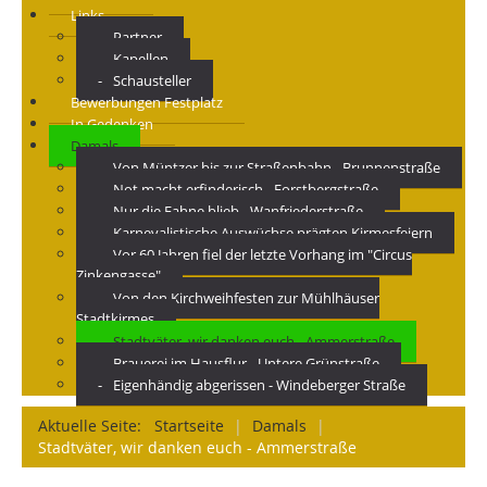
Links
Partner
Kapellen
Schausteller
Bewerbungen Festplatz
In Gedenken
Damals
Von Müntzer bis zur Straßenbahn - Brunnenstraße
Not macht erfinderisch - Forstbergstraße
Nur die Fahne blieb - Wanfriederstraße
Karnevalistische Auswüchse prägten Kirmesfeiern
Vor 60 Jahren fiel der letzte Vorhang im "Circus
Zinkengasse"
Von den Kirchweihfesten zur Mühlhäuser
Stadtkirmes
Stadtväter, wir danken euch - Ammerstraße
Brauerei im Hausflur - Untere Grünstraße
Eigenhändig abgerissen - Windeberger Straße
Aktuelle Seite:
Startseite
|
Damals
|
Stadtväter, wir danken euch - Ammerstraße