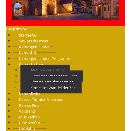
Hauptmenü
Startseite
149. Stadtkirmes
Kirmesgemeinden
Kirmesbilder
Kirmesgemeinden Programm
Kirmeshistorie
Mühlhäuser Kirmes
Geschichtliche Entwicklung
Chronologie der Termine
Kirmes im Wandel der Zeit
Kirmeslieder
Kirmes Termine Vorschau
Kirmes Pins
Vorstand
Musikschau
Brunnenfest
Holzfahrt