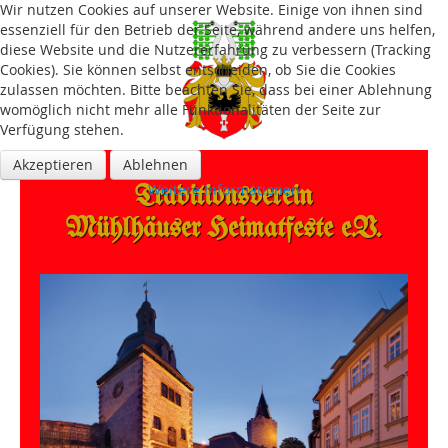
Wir nutzen Cookies auf unserer Website. Einige von ihnen sind
essenziell für den Betrieb der Seite, während andere uns helfen,
diese Website und die Nutzererfahrung zu verbessern (Tracking
Cookies). Sie können selbst entscheiden, ob Sie die Cookies
zulassen möchten. Bitte beachten Sie, dass bei einer Ablehnung
womöglich nicht mehr alle Funktionalitäten der Seite zur
Verfügung stehen.
Akzeptieren
Ablehnen
Traditions­verein
Weitere Informationen
Mühlhäuser Heimatfeste e.V.