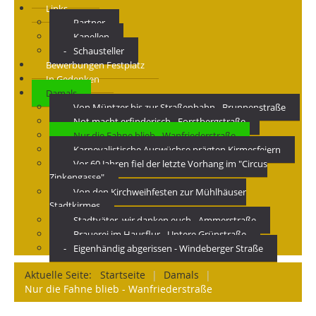
Links
Partner
Kapellen
Schausteller
Bewerbungen Festplatz
In Gedenken
Damals
Von Müntzer bis zur Straßenbahn - Brunnenstraße
Not macht erfinderisch - Forstbergstraße
Nur die Fahne blieb - Wanfriederstraße
Karnevalistische Auswüchse prägten Kirmesfeiern
Vor 60 Jahren fiel der letzte Vorhang im "Circus
Zinkengasse"
Von den Kirchweihfesten zur Mühlhäuser
Stadtkirmes
Stadtväter, wir danken euch - Ammerstraße
Brauerei im Hausflur - Untere Grünstraße
Eigenhändig abgerissen - Windeberger Straße
Aktuelle Seite:
Startseite
|
Damals
|
Nur die Fahne blieb - Wanfriederstraße