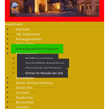
Hauptmenü
Startseite
149. Stadtkirmes
Kirmesgemeinden
Kirmesbilder
Kirmesgemeinden Programm
Kirmeshistorie
Mühlhäuser Kirmes
Geschichtliche Entwicklung
Chronologie der Termine
Kirmes im Wandel der Zeit
Kirmeslieder
Kirmes Termine Vorschau
Kirmes Pins
Vorstand
Musikschau
Brunnenfest
Holzfahrt