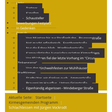
Links
Partner
Kapellen
Schausteller
Bewerbungen Festplatz
In Gedenken
Damals
Von Müntzer bis zur Straßenbahn - Brunnenstraße
Not macht erfinderisch - Forstbergstraße
Nur die Fahne blieb - Wanfriederstraße
Karnevalistische Auswüchse prägten Kirmesfeiern
Vor 60 Jahren fiel der letzte Vorhang im "Circus
Zinkengasse"
Von den Kirchweihfesten zur Mühlhäuser
Stadtkirmes
Stadtväter, wir danken euch - Ammerstraße
Brauerei im Hausflur - Untere Grünstraße
Eigenhändig abgerissen - Windeberger Straße
Aktuelle Seite:
Startseite
|
Kirmesgemeinden Programm
|
Schlachtessen mit Jürgen Vockrodt