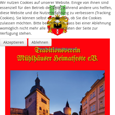
Wir nutzen Cookies auf unserer Website. Einige von ihnen sind
essenziell für den Betrieb der Seite, während andere uns helfen,
diese Website und die Nutzererfahrung zu verbessern (Tracking
Cookies). Sie können selbst entscheiden, ob Sie die Cookies
zulassen möchten. Bitte beachten Sie, dass bei einer Ablehnung
womöglich nicht mehr alle Funktionalitäten der Seite zur
Verfügung stehen.
Akzeptieren
Ablehnen
Traditions­verein
Weitere Informationen
Mühlhäuser Heimatfeste e.V.