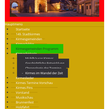
Hauptmenü
Startseite
149. Stadtkirmes
Kirmesgemeinden
Kirmesbilder
Kirmesgemeinden Programm
Kirmeshistorie
Mühlhäuser Kirmes
Geschichtliche Entwicklung
Chronologie der Termine
Kirmes im Wandel der Zeit
Kirmeslieder
Kirmes Termine Vorschau
Kirmes Pins
Vorstand
Musikschau
Brunnenfest
Holzfahrt