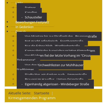
Links
Partner
Kapellen
Schausteller
Bewerbungen Festplatz
In Gedenken
Damals
Von Müntzer bis zur Straßenbahn - Brunnenstraße
Not macht erfinderisch - Forstbergstraße
Nur die Fahne blieb - Wanfriederstraße
Karnevalistische Auswüchse prägten Kirmesfeiern
Vor 60 Jahren fiel der letzte Vorhang im "Circus
Zinkengasse"
Von den Kirchweihfesten zur Mühlhäuser
Stadtkirmes
Stadtväter, wir danken euch - Ammerstraße
Brauerei im Hausflur - Untere Grünstraße
Eigenhändig abgerissen - Windeberger Straße
Aktuelle Seite:
Startseite
|
Kirmesgemeinden Programm