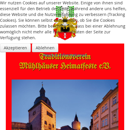
Wir nutzen Cookies auf unserer Website. Einige von ihnen sind
essenziell für den Betrieb der Seite, während andere uns helfen,
diese Website und die Nutzererfahrung zu verbessern (Tracking
Cookies). Sie können selbst entscheiden, ob Sie die Cookies
zulassen möchten. Bitte beachten Sie, dass bei einer Ablehnung
womöglich nicht mehr alle Funktionalitäten der Seite zur
Verfügung stehen.
Akzeptieren
Ablehnen
Traditions­verein
Weitere Informationen
Mühlhäuser Heimatfeste e.V.