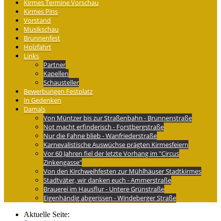
Kirmes Termine Vorschau
Kirmes Pins
Vorstand
Musikschau
Brunnenfest
Holzfahrt
Links
Partner
Kapellen
Schausteller
Bewerbungen Festplatz
In Gedenken
Damals
Von Müntzer bis zur Straßenbahn - Brunnenstraße
Not macht erfinderisch - Forstbergstraße
Nur die Fahne blieb - Wanfriederstraße
Karnevalistische Auswüchse prägten Kirmesfeiern
Vor 60 Jahren fiel der letzte Vorhang im "Circus
Zinkengasse"
Von den Kirchweihfesten zur Mühlhäuser Stadtkirmes
Stadtväter, wir danken euch - Ammerstraße
Brauerei im Hausflur - Untere Grünstraße
Eigenhändig abgerissen - Windeberger Straße
Aktuelle Seite: