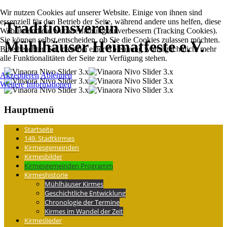
Wir nutzen Cookies auf unserer Website. Einige von ihnen sind
essenziell für den Betrieb der Seite, während andere uns helfen, diese
Traditions­verein
Website und die Nutzererfahrung zu verbessern (Tracking Cookies).
Sie können selbst entscheiden, ob Sie die Cookies zulassen möchten.
Mühlhäuser Heimatfeste e.V.
Bitte beachten Sie, dass bei einer Ablehnung womöglich nicht mehr
alle Funktionalitäten der Seite zur Verfügung stehen.
Akzeptieren
Ablehnen
Weitere Informationen
Hauptmenü
Startseite
149. Stadtkirmes
Kirmesgemeinden
Kirmesbilder
Kirmesgemeinden Programm
Kirmeshistorie
Mühlhäuser Kirmes
Geschichtliche Entwicklung
Chronologie der Termine
Kirmes im Wandel der Zeit
Kirmeslieder