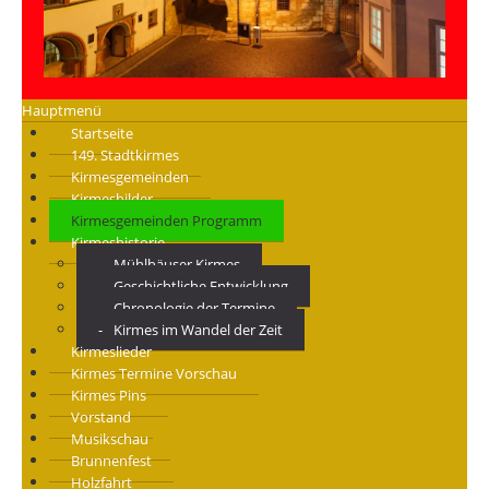
Hauptmenü
Startseite
149. Stadtkirmes
Kirmesgemeinden
Kirmesbilder
Kirmesgemeinden Programm
Kirmeshistorie
Mühlhäuser Kirmes
Geschichtliche Entwicklung
Chronologie der Termine
Kirmes im Wandel der Zeit
Kirmeslieder
Kirmes Termine Vorschau
Kirmes Pins
Vorstand
Musikschau
Brunnenfest
Holzfahrt