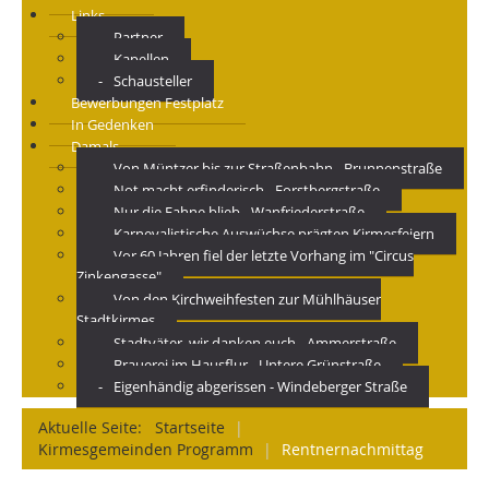
Links
Partner
Kapellen
Schausteller
Bewerbungen Festplatz
In Gedenken
Damals
Von Müntzer bis zur Straßenbahn - Brunnenstraße
Not macht erfinderisch - Forstbergstraße
Nur die Fahne blieb - Wanfriederstraße
Karnevalistische Auswüchse prägten Kirmesfeiern
Vor 60 Jahren fiel der letzte Vorhang im "Circus
Zinkengasse"
Von den Kirchweihfesten zur Mühlhäuser
Stadtkirmes
Stadtväter, wir danken euch - Ammerstraße
Brauerei im Hausflur - Untere Grünstraße
Eigenhändig abgerissen - Windeberger Straße
Aktuelle Seite:
Startseite
|
Kirmesgemeinden Programm
|
Rentnernachmittag