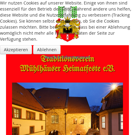
Wir nutzen Cookies auf unserer Website. Einige von ihnen sind
essenziell für den Betrieb der Seite, während andere uns helfen,
diese Website und die Nutzererfahrung zu verbessern (Tracking
Cookies). Sie können selbst entscheiden, ob Sie die Cookies
zulassen möchten. Bitte beachten Sie, dass bei einer Ablehnung
womöglich nicht mehr alle Funktionalitäten der Seite zur
Verfügung stehen.
Akzeptieren
Ablehnen
Traditions­verein
Weitere Informationen
Mühlhäuser Heimatfeste e.V.