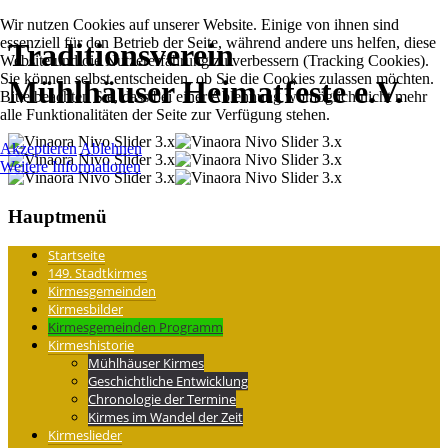
Wir nutzen Cookies auf unserer Website. Einige von ihnen sind
essenziell für den Betrieb der Seite, während andere uns helfen, diese
Traditions­verein
Website und die Nutzererfahrung zu verbessern (Tracking Cookies).
Sie können selbst entscheiden, ob Sie die Cookies zulassen möchten.
Mühlhäuser Heimatfeste e.V.
Bitte beachten Sie, dass bei einer Ablehnung womöglich nicht mehr
alle Funktionalitäten der Seite zur Verfügung stehen.
Akzeptieren
Ablehnen
Weitere Informationen
Hauptmenü
Startseite
149. Stadtkirmes
Kirmesgemeinden
Kirmesbilder
Kirmesgemeinden Programm
Kirmeshistorie
Mühlhäuser Kirmes
Geschichtliche Entwicklung
Chronologie der Termine
Kirmes im Wandel der Zeit
Kirmeslieder