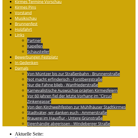
Kirmes Termine Vorschau
Kirmes Pins
Vorstand
Musikschau
Brunnenfest
Holzfahrt
Links
Partner
Kapellen
Schausteller
Bewerbungen Festplatz
In Gedenken
Damals
Von Müntzer bis zur Straßenbahn - Brunnenstraße
Not macht erfinderisch - Forstbergstraße
Nur die Fahne blieb - Wanfriederstraße
Karnevalistische Auswüchse prägten Kirmesfeiern
Vor 60 Jahren fiel der letzte Vorhang im "Circus
Zinkengasse"
Von den Kirchweihfesten zur Mühlhäuser Stadtkirmes
Stadtväter, wir danken euch - Ammerstraße
Brauerei im Hausflur - Untere Grünstraße
Eigenhändig abgerissen - Windeberger Straße
Aktuelle Seite: