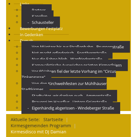
Links
Partner
Kapellen
Schausteller
Bewerbungen Festplatz
In Gedenken
Damals
Von Müntzer bis zur Straßenbahn - Brunnenstraße
Not macht erfinderisch - Forstbergstraße
Nur die Fahne blieb - Wanfriederstraße
Karnevalistische Auswüchse prägten Kirmesfeiern
Vor 60 Jahren fiel der letzte Vorhang im "Circus
Zinkengasse"
Von den Kirchweihfesten zur Mühlhäuser
Stadtkirmes
Stadtväter, wir danken euch - Ammerstraße
Brauerei im Hausflur - Untere Grünstraße
Eigenhändig abgerissen - Windeberger Straße
Aktuelle Seite:
Startseite
|
Kirmesgemeinden Programm
|
Kirmesdisco mit DJ Damian