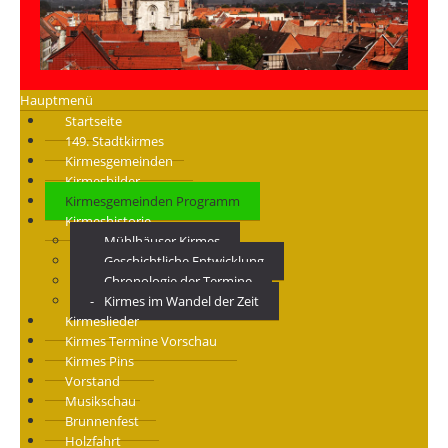
Hauptmenü
Startseite
149. Stadtkirmes
Kirmesgemeinden
Kirmesbilder
Kirmesgemeinden Programm
Kirmeshistorie
Mühlhäuser Kirmes
Geschichtliche Entwicklung
Chronologie der Termine
Kirmes im Wandel der Zeit
Kirmeslieder
Kirmes Termine Vorschau
Kirmes Pins
Vorstand
Musikschau
Brunnenfest
Holzfahrt