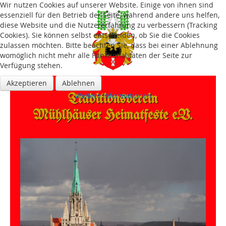
Wir nutzen Cookies auf unserer Website. Einige von ihnen sind
essenziell für den Betrieb der Seite, während andere uns helfen,
diese Website und die Nutzererfahrung zu verbessern (Tracking
Cookies). Sie können selbst entscheiden, ob Sie die Cookies
zulassen möchten. Bitte beachten Sie, dass bei einer Ablehnung
womöglich nicht mehr alle Funktionalitäten der Seite zur
Verfügung stehen.
Akzeptieren
Ablehnen
Traditions­verein
Weitere Informationen
Mühlhäuser Heimatfeste e.V.