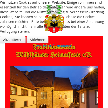
Wir nutzen Cookies auf unserer Website. Einige von ihnen sind
essenziell für den Betrieb der Seite, während andere uns helfen,
diese Website und die Nutzererfahrung zu verbessern (Tracking
Cookies). Sie können selbst entscheiden, ob Sie die Cookies
zulassen möchten. Bitte beachten Sie, dass bei einer Ablehnung
womöglich nicht mehr alle Funktionalitäten der Seite zur
Verfügung stehen.
Akzeptieren
Ablehnen
Traditions­verein
Weitere Informationen
Mühlhäuser Heimatfeste e.V.