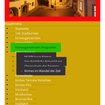
Hauptmenü
Startseite
149. Stadtkirmes
Kirmesgemeinden
Kirmesbilder
Kirmesgemeinden Programm
Kirmeshistorie
Mühlhäuser Kirmes
Geschichtliche Entwicklung
Chronologie der Termine
Kirmes im Wandel der Zeit
Kirmeslieder
Kirmes Termine Vorschau
Kirmes Pins
Vorstand
Musikschau
Brunnenfest
Holzfahrt