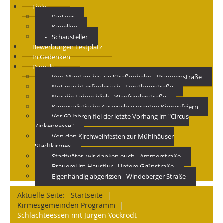
Links
Partner
Kapellen
Schausteller
Bewerbungen Festplatz
In Gedenken
Damals
Von Müntzer bis zur Straßenbahn - Brunnenstraße
Not macht erfinderisch - Forstbergstraße
Nur die Fahne blieb - Wanfriederstraße
Karnevalistische Auswüchse prägten Kirmesfeiern
Vor 60 Jahren fiel der letzte Vorhang im "Circus
Zinkengasse"
Von den Kirchweihfesten zur Mühlhäuser
Stadtkirmes
Stadtväter, wir danken euch - Ammerstraße
Brauerei im Hausflur - Untere Grünstraße
Eigenhändig abgerissen - Windeberger Straße
Aktuelle Seite:
Startseite
|
Kirmesgemeinden Programm
|
Schlachteessen mit Jürgen Vockrodt