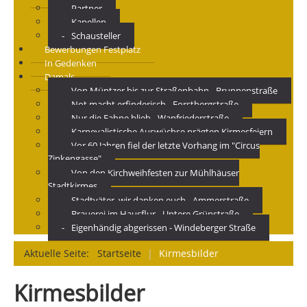
Partner
Kapellen
Schausteller
Bewerbungen Festplatz
In Gedenken
Damals
Von Müntzer bis zur Straßenbahn - Brunnenstraße
Not macht erfinderisch - Forstbergstraße
Nur die Fahne blieb - Wanfriederstraße
Karnevalistische Auswüchse prägten Kirmesfeiern
Vor 60 Jahren fiel der letzte Vorhang im "Circus
Zinkengasse"
Von den Kirchweihfesten zur Mühlhäuser
Stadtkirmes
Stadtväter, wir danken euch - Ammerstraße
Brauerei im Hausflur - Untere Grünstraße
Eigenhändig abgerissen - Windeberger Straße
Aktuelle Seite:
Startseite
|
Kirmesbilder
Kirmesbilder