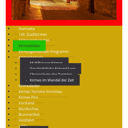
Startseite
149. Stadtkirmes
Kirmesgemeinden
Kirmesbilder
Kirmesgemeinden Programm
Kirmeshistorie
Mühlhäuser Kirmes
Geschichtliche Entwicklung
Chronologie der Termine
Kirmes im Wandel der Zeit
Kirmeslieder
Kirmes Termine Vorschau
Kirmes Pins
Vorstand
Musikschau
Brunnenfest
Holzfahrt
Links