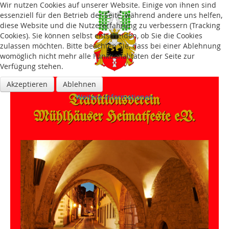
Wir nutzen Cookies auf unserer Website. Einige von ihnen sind
essenziell für den Betrieb der Seite, während andere uns helfen,
diese Website und die Nutzererfahrung zu verbessern (Tracking
Cookies). Sie können selbst entscheiden, ob Sie die Cookies
zulassen möchten. Bitte beachten Sie, dass bei einer Ablehnung
womöglich nicht mehr alle Funktionalitäten der Seite zur
Verfügung stehen.
Akzeptieren
Ablehnen
Traditions­verein
Weitere Informationen
Mühlhäuser Heimatfeste e.V.