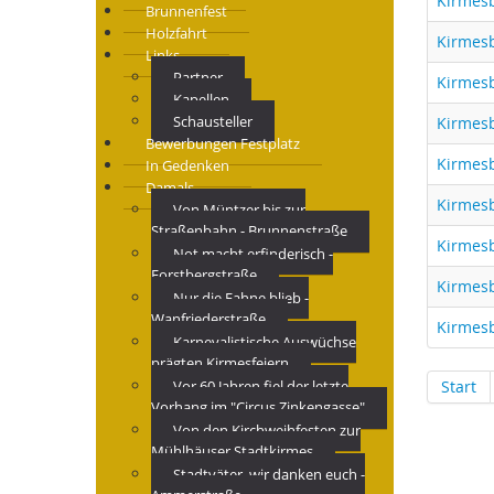
Kirmesb
Brunnenfest
Holzfahrt
Kirmes
Links
Partner
Kirmesb
Kapellen
Schausteller
Kirmes
Bewerbungen Festplatz
Kirmesb
In Gedenken
Damals
Kirmes
Von Müntzer bis zur
Straßenbahn - Brunnenstraße
Kirmes
Not macht erfinderisch -
Forstbergstraße
Kirmesb
Nur die Fahne blieb -
Wanfriederstraße
Kirmes
Karnevalistische Auswüchse
prägten Kirmesfeiern
Vor 60 Jahren fiel der letzte
Start
Vorhang im "Circus Zinkengasse"
Von den Kirchweihfesten zur
Mühlhäuser Stadtkirmes
Stadtväter, wir danken euch -