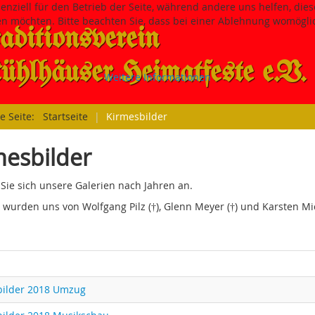
senziell für den Betrieb der Seite, während andere uns helfen, di
sen möchten. Bitte beachten Sie, dass bei einer Ablehnung womöglic
aditions­verein
hlhäuser Heimatfeste e.V.
Weitere Informationen
le Seite:
Startseite
|
Kirmesbilder
mesbilder
Sie sich unsere Galerien nach Jahren an.
s wurden uns von Wolfgang Pilz (†), Glenn Meyer (†) und Karsten Mi
bilder 2018 Umzug