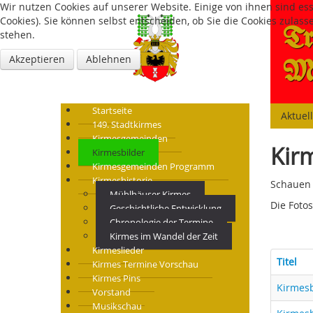
Wir nutzen Cookies auf unserer Website. Einige von ihnen sind es
Cookies). Sie können selbst entscheiden, ob Sie die Cookies zulas
Tr
stehen.
Akzeptieren
Ablehnen
Mü
Startseite
Aktuel
149. Stadtkirmes
Kirmesgemeinden
Kir
Kirmesbilder
Kirmesgemeinden Programm
Kirmeshistorie
Schauen 
Mühlhäuser Kirmes
Die Foto
Geschichtliche Entwicklung
Chronologie der Termine
Kirmes im Wandel der Zeit
Kirmeslieder
Titel
Kirmes Termine Vorschau
Kirmes Pins
Kirmes
Vorstand
Musikschau