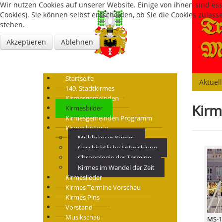
Wir nutzen Cookies auf unserer Website. Einige von ihnen sind es
Cookies). Sie können selbst entscheiden, ob Sie die Cookies zulas
Tr
stehen.
Akzeptieren
Ablehnen
Mü
Startseite
Aktuel
149. Stadtkirmes
Kirmesgemeinden
Kirm
Kirmesbilder
Kirmesgemeinden Programm
Kirmeshistorie
Mühlhäuser Kirmes
Geschichtliche Entwicklung
Chronologie der Termine
Kirmes im Wandel der Zeit
Kirmeslieder
Kirmes Termine Vorschau
Kirmes Pins
Vorstand
Musikschau
MS-1