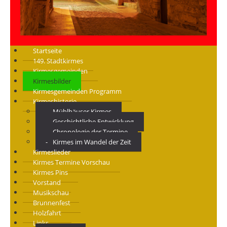
Startseite
149. Stadtkirmes
Kirmesgemeinden
Kirmesbilder
Kirmesgemeinden Programm
Kirmeshistorie
Mühlhäuser Kirmes
Geschichtliche Entwicklung
Chronologie der Termine
Kirmes im Wandel der Zeit
Kirmeslieder
Kirmes Termine Vorschau
Kirmes Pins
Vorstand
Musikschau
Brunnenfest
Holzfahrt
Links