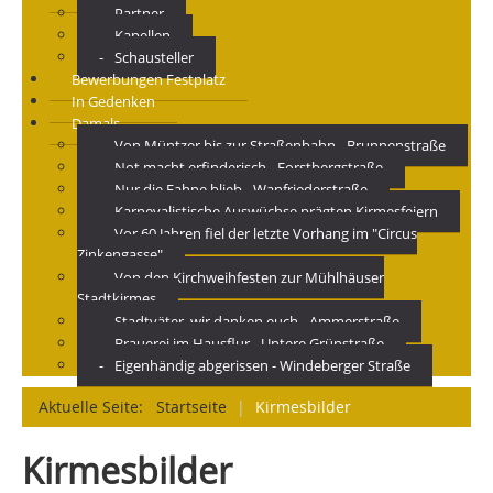
Partner
Kapellen
Schausteller
Bewerbungen Festplatz
In Gedenken
Damals
Von Müntzer bis zur Straßenbahn - Brunnenstraße
Not macht erfinderisch - Forstbergstraße
Nur die Fahne blieb - Wanfriederstraße
Karnevalistische Auswüchse prägten Kirmesfeiern
Vor 60 Jahren fiel der letzte Vorhang im "Circus
Zinkengasse"
Von den Kirchweihfesten zur Mühlhäuser
Stadtkirmes
Stadtväter, wir danken euch - Ammerstraße
Brauerei im Hausflur - Untere Grünstraße
Eigenhändig abgerissen - Windeberger Straße
Aktuelle Seite:
Startseite
|
Kirmesbilder
Kirmesbilder