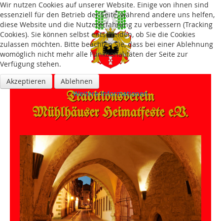
Wir nutzen Cookies auf unserer Website. Einige von ihnen sind
essenziell für den Betrieb der Seite, während andere uns helfen,
diese Website und die Nutzererfahrung zu verbessern (Tracking
Cookies). Sie können selbst entscheiden, ob Sie die Cookies
zulassen möchten. Bitte beachten Sie, dass bei einer Ablehnung
womöglich nicht mehr alle Funktionalitäten der Seite zur
Verfügung stehen.
Akzeptieren
Ablehnen
Traditions­verein
Weitere Informationen
Mühlhäuser Heimatfeste e.V.