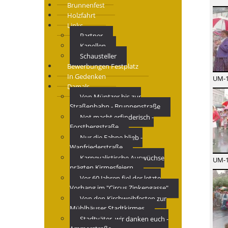
Brunnenfest
Holzfahrt
Links
Partner
Kapellen
Schausteller
Bewerbungen Festplatz
In Gedenken
UM-1
Damals
Von Müntzer bis zur
Straßenbahn - Brunnenstraße
Not macht erfinderisch -
Forstbergstraße
Nur die Fahne blieb -
Wanfriederstraße
Karnevalistische Auswüchse
UM-1
prägten Kirmesfeiern
Vor 60 Jahren fiel der letzte
Vorhang im "Circus Zinkengasse"
Von den Kirchweihfesten zur
Mühlhäuser Stadtkirmes
Stadtväter, wir danken euch -