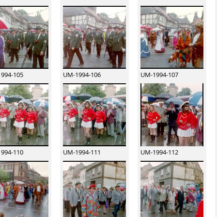
994-105
UM-1994-106
UM-1994-107
994-110
UM-1994-111
UM-1994-112