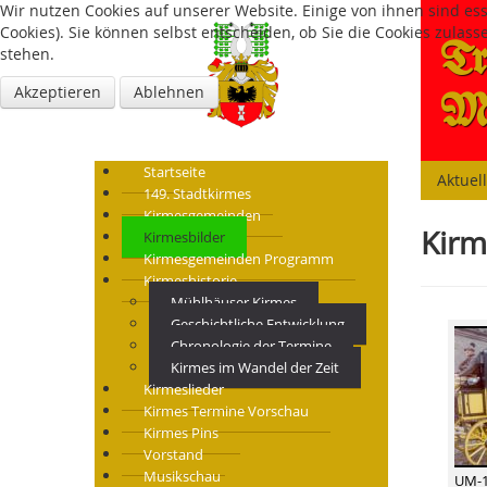
Wir nutzen Cookies auf unserer Website. Einige von ihnen sind es
Cookies). Sie können selbst entscheiden, ob Sie die Cookies zulas
Tr
stehen.
Akzeptieren
Ablehnen
Mü
Startseite
Aktuel
149. Stadtkirmes
Kirmesgemeinden
Kirm
Kirmesbilder
Kirmesgemeinden Programm
Kirmeshistorie
Mühlhäuser Kirmes
Geschichtliche Entwicklung
Chronologie der Termine
Kirmes im Wandel der Zeit
Kirmeslieder
Kirmes Termine Vorschau
Kirmes Pins
Vorstand
Musikschau
UM-1