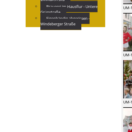
Ammerstraße
Brauerei im Hausflur - Untere
UM-1
Grünstraße
Eigenhändig abgerissen -
Windeberger Straße
UM-1
UM-1