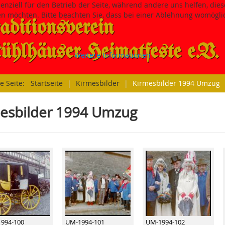
senziell für den Betrieb der Seite, während andere uns helfen, di
sen möchten. Bitte beachten Sie, dass bei einer Ablehnung womöglic
aditions­verein
hlhäuser Heimatfeste e.V.
Weitere Informationen
le Seite:
Startseite
|
Kirmesbilder
|
Kirmesbilder 1994 Umzug
esbilder 1994 Umzug
994-100
UM-1994-101
UM-1994-102