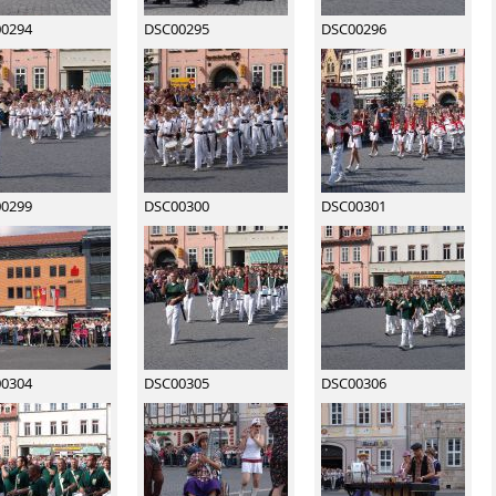
0294
DSC00295
DSC00296
0299
DSC00300
DSC00301
0304
DSC00305
DSC00306