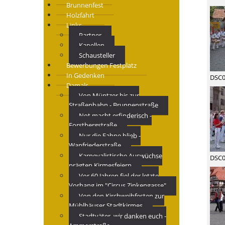
Brunnenfest
Holzfahrt
Links
Partner
Kapellen
Schausteller
Bewerbungen Festplatz
In Gedenken
DSC0
Damals
Von Müntzer bis zur
Straßenbahn - Brunnenstraße
Not macht erfinderisch -
Forstbergstraße
Nur die Fahne blieb -
Wanfriederstraße
Karnevalistische Auswüchse
DSC0
prägten Kirmesfeiern
Vor 60 Jahren fiel der letzte
Vorhang im "Circus Zinkengasse"
Von den Kirchweihfesten zur
Mühlhäuser Stadtkirmes
Stadtväter, wir danken euch -