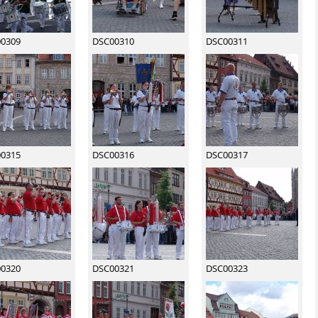
0309
DSC00310
DSC00311
0315
DSC00316
DSC00317
0320
DSC00321
DSC00323