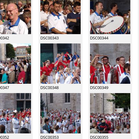
0342
DSC00343
DSC00344
0347
DSC00348
DSC00349
0352
DSC00353
DSC00355