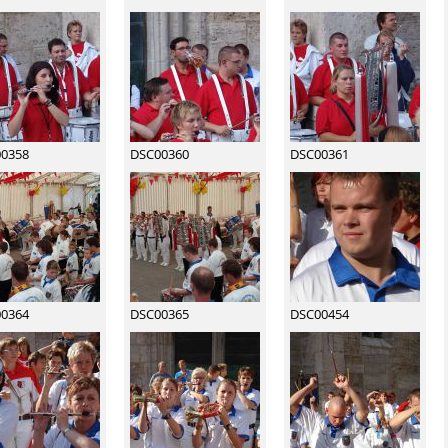
0358
DSC00360
DSC00361
0364
DSC00365
DSC00454