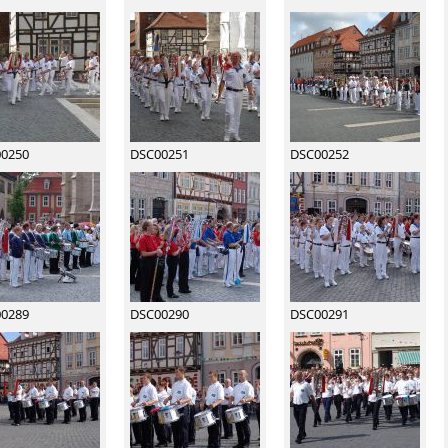
0250
DSC00251
DSC00252
0289
DSC00290
DSC00291