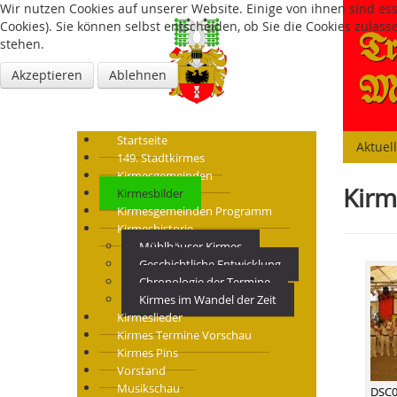
Wir nutzen Cookies auf unserer Website. Einige von ihnen sind es
Cookies). Sie können selbst entscheiden, ob Sie die Cookies zulas
Tr
stehen.
Akzeptieren
Ablehnen
Mü
Startseite
Aktuel
149. Stadtkirmes
Kirmesgemeinden
Kirm
Kirmesbilder
Kirmesgemeinden Programm
Kirmeshistorie
Mühlhäuser Kirmes
Geschichtliche Entwicklung
Chronologie der Termine
Kirmes im Wandel der Zeit
Kirmeslieder
Kirmes Termine Vorschau
Kirmes Pins
Vorstand
Musikschau
DSC0