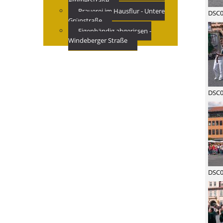
Ammerstraße
Brauerei im Hausflur - Untere
DSC0
Grünstraße
Eigenhändig abgerissen -
Windeberger Straße
DSC0
DSC0