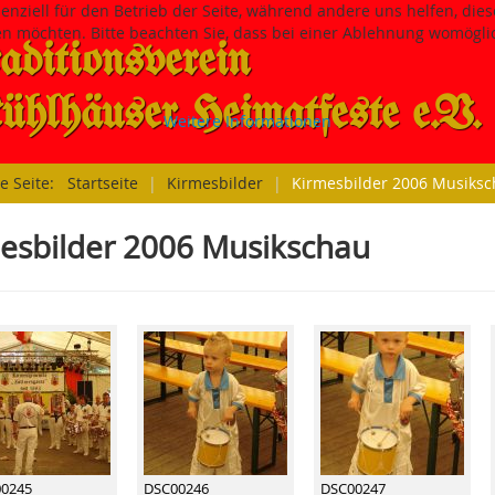
senziell für den Betrieb der Seite, während andere uns helfen, di
sen möchten. Bitte beachten Sie, dass bei einer Ablehnung womöglic
aditions­verein
hlhäuser Heimatfeste e.V.
Weitere Informationen
le Seite:
Startseite
|
Kirmesbilder
|
Kirmesbilder 2006 Musiks
esbilder 2006 Musikschau
0245
DSC00246
DSC00247