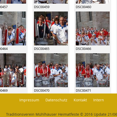
0457
DSC00459
DSC00460
0464
DSC00465
DSC00466
0469
DSC00470
DSC00471
Impressum
Datenschutz
Kontakt
Intern
Traditionsverein Mühlhäuser Heimatfeste © 2016 Update 21/0