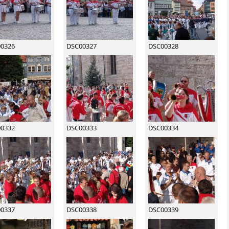
0326
DSC00327
DSC00328
0332
DSC00333
DSC00334
0337
DSC00338
DSC00339