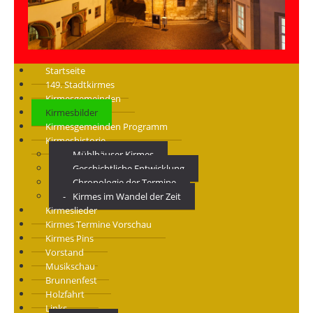
Startseite
149. Stadtkirmes
Kirmesgemeinden
Kirmesbilder
Kirmesgemeinden Programm
Kirmeshistorie
Mühlhäuser Kirmes
Geschichtliche Entwicklung
Chronologie der Termine
Kirmes im Wandel der Zeit
Kirmeslieder
Kirmes Termine Vorschau
Kirmes Pins
Vorstand
Musikschau
Brunnenfest
Holzfahrt
Links