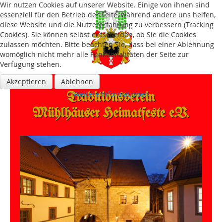
Wir nutzen Cookies auf unserer Website. Einige von ihnen sind
essenziell für den Betrieb der Seite, während andere uns helfen,
diese Website und die Nutzererfahrung zu verbessern (Tracking
Cookies). Sie können selbst entscheiden, ob Sie die Cookies
zulassen möchten. Bitte beachten Sie, dass bei einer Ablehnung
womöglich nicht mehr alle Funktionalitäten der Seite zur
Verfügung stehen.
Akzeptieren
Ablehnen
Traditions­verein
Weitere Informationen
Mühlhäuser Heimatfeste e.V.