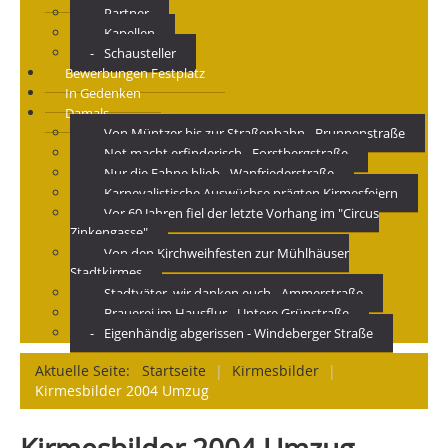
Partner
Kapellen
Schausteller
Bewerbungen Festplatz
In Gedenken
Damals
Von Müntzer bis zur Straßenbahn - Brunnenstraße
Not macht erfinderisch - Forstbergstraße
Nur die Fahne blieb - Wanfriederstraße
Karnevalistische Auswüchse prägten Kirmesfeiern
Vor 60 Jahren fiel der letzte Vorhang im "Circus
Zinkengasse"
Von den Kirchweihfesten zur Mühlhäuser
Stadtkirmes
Stadtväter, wir danken euch - Ammerstraße
Brauerei im Hausflur - Untere Grünstraße
Eigenhändig abgerissen - Windeberger Straße
Aktuelle Seite:
Startseite
|
Kirmesbilder
|
Kirmesbilder 2004 Umzug