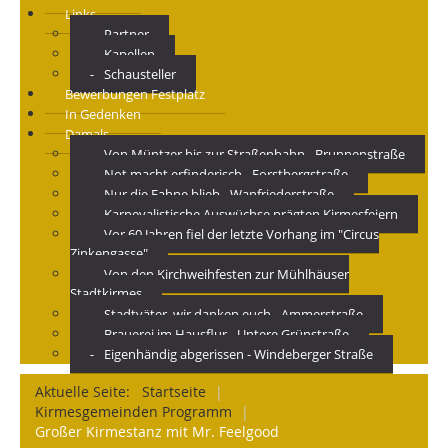
Links
Partner
Kapellen
Schausteller
Bewerbungen Festplatz
In Gedenken
Damals
Von Müntzer bis zur Straßenbahn - Brunnenstraße
Not macht erfinderisch - Forstbergstraße
Nur die Fahne blieb - Wanfriederstraße
Karnevalistische Auswüchse prägten Kirmesfeiern
Vor 60 Jahren fiel der letzte Vorhang im "Circus
Zinkengasse"
Von den Kirchweihfesten zur Mühlhäuser
Stadtkirmes
Stadtväter, wir danken euch - Ammerstraße
Brauerei im Hausflur - Untere Grünstraße
Eigenhändig abgerissen - Windeberger Straße
Aktuelle Seite:
Startseite
|
Kirmesgemeinden Programm
|
Großer Kirmestanz mit Mr. Feelgood