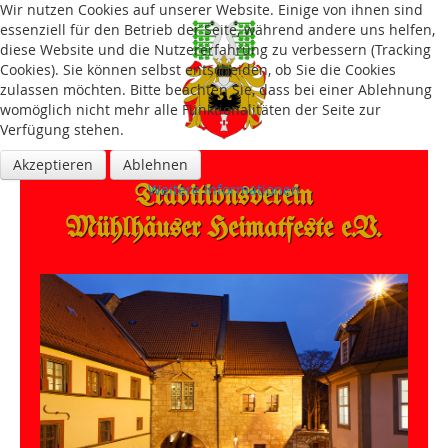
Wir nutzen Cookies auf unserer Website. Einige von ihnen sind
essenziell für den Betrieb der Seite, während andere uns helfen,
diese Website und die Nutzererfahrung zu verbessern (Tracking
Cookies). Sie können selbst entscheiden, ob Sie die Cookies
zulassen möchten. Bitte beachten Sie, dass bei einer Ablehnung
womöglich nicht mehr alle Funktionalitäten der Seite zur
Verfügung stehen.
Akzeptieren
Ablehnen
Traditions­verein
Weitere Informationen
Mühlhäuser Heimatfeste e.V.