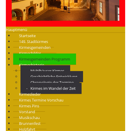
Hauptmenü
Startseite
149. Stadtkirmes
Kirmesgemeinden
Kirmesbilder
Kirmesgemeinden Programm
Kirmeshistorie
Mühlhäuser Kirmes
Geschichtliche Entwicklung
Chronologie der Termine
Kirmes im Wandel der Zeit
Kirmeslieder
Kirmes Termine Vorschau
Kirmes Pins
Vorstand
Musikschau
Brunnenfest
Holzfahrt