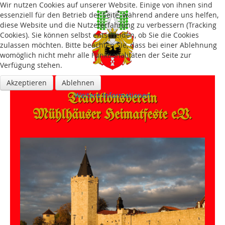
Wir nutzen Cookies auf unserer Website. Einige von ihnen sind
essenziell für den Betrieb der Seite, während andere uns helfen,
diese Website und die Nutzererfahrung zu verbessern (Tracking
Cookies). Sie können selbst entscheiden, ob Sie die Cookies
zulassen möchten. Bitte beachten Sie, dass bei einer Ablehnung
womöglich nicht mehr alle Funktionalitäten der Seite zur
Verfügung stehen.
Akzeptieren
Ablehnen
Traditions­verein
Weitere Informationen
Mühlhäuser Heimatfeste e.V.