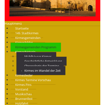
Hauptmenü
Startseite
149. Stadtkirmes
Kirmesgemeinden
Kirmesbilder
Kirmesgemeinden Programm
Kirmeshistorie
Mühlhäuser Kirmes
Geschichtliche Entwicklung
Chronologie der Termine
Kirmes im Wandel der Zeit
Kirmeslieder
Kirmes Termine Vorschau
Kirmes Pins
Vorstand
Musikschau
Brunnenfest
Holzfahrt