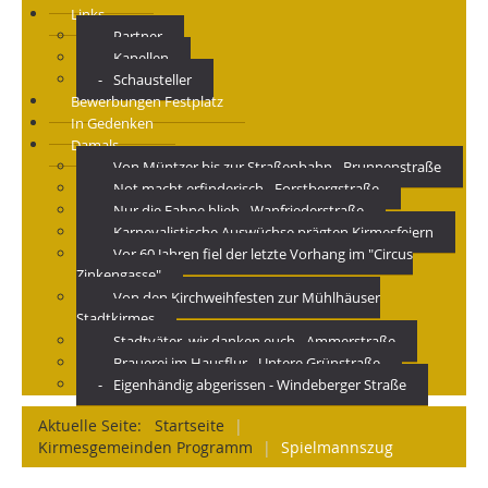
Links
Partner
Kapellen
Schausteller
Bewerbungen Festplatz
In Gedenken
Damals
Von Müntzer bis zur Straßenbahn - Brunnenstraße
Not macht erfinderisch - Forstbergstraße
Nur die Fahne blieb - Wanfriederstraße
Karnevalistische Auswüchse prägten Kirmesfeiern
Vor 60 Jahren fiel der letzte Vorhang im "Circus
Zinkengasse"
Von den Kirchweihfesten zur Mühlhäuser
Stadtkirmes
Stadtväter, wir danken euch - Ammerstraße
Brauerei im Hausflur - Untere Grünstraße
Eigenhändig abgerissen - Windeberger Straße
Aktuelle Seite:
Startseite
|
Kirmesgemeinden Programm
|
Spielmannszug