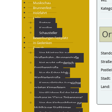
Wo:
Musikschau
Brunnenfest
Katego
Holzfahrt
Links
Partner
Kapellen
Or
Schausteller
Bewerbungen Festplatz
In Gedenken
Damals
Von Müntzer bis zur
Stando
Straßenbahn - Brunnenstraße
Straße
Not macht erfinderisch -
Forstbergstraße
Postlei
Nur die Fahne blieb -
Wanfriederstraße
Stadt:
Karnevalistische Auswüchse
Land:
prägten Kirmesfeiern
Vor 60 Jahren fiel der letzte
Vorhang im "Circus Zinkengasse"
Von den Kirchweihfesten zur
Mühlhäuser Stadtkirmes