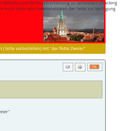
ese Website und die Nutzererfahrung zu verbessern (Tracking
h nicht mehr alle Funktionalitäten der Seite zur Verfügung
( bitte vorbestellen) mit "der flotte Zweier"
weier"