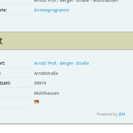
Arndt/ Prof.- Berger- Straße - Mühlhausen
rie:
Kirmesprogramm
t
rt:
Arndt/ Prof.- Berger- Straße
:
Arndtstraße
tzahl:
99974
Mühlhausen
Powered by
JEM