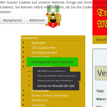
Wir nutzen Cookies auf unserer Website. Einige von ihnen sind es
Cookies). Sie können selbst entscheiden, ob Sie die Cookies zulas
Tr
stehen.
Akzeptieren
Ablehnen
Mü
Hauptmenü
Aktuel
Startseite
149. Stadtkirmes
Kirmesgemeinden
Kirmesbilder
Kirmesgemeinden Programm
Kirmeshistorie
Ve
Mühlhäuser Kirmes
Geschichtliche Entwicklung
Chronologie der Termine
Kirmes im Wandel der Zeit
Kirmeslieder
Titel:
Kirmes Termine Vorschau
Wann:
Kirmes Pins
Vorstand