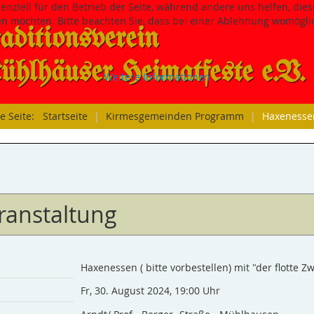
senziell für den Betrieb der Seite, während andere uns helfen, di
sen möchten. Bitte beachten Sie, dass bei einer Ablehnung womöglic
aditions­verein
hlhäuser Heimatfeste e.V.
Weitere Informationen
le Seite:
Startseite
|
Kirmesgemeinden Programm
|
Haxenessen 
ranstaltung
Haxenessen ( bitte vorbestellen) mit "der flotte Z
Fr, 30. August 2024
,
19:00 Uhr