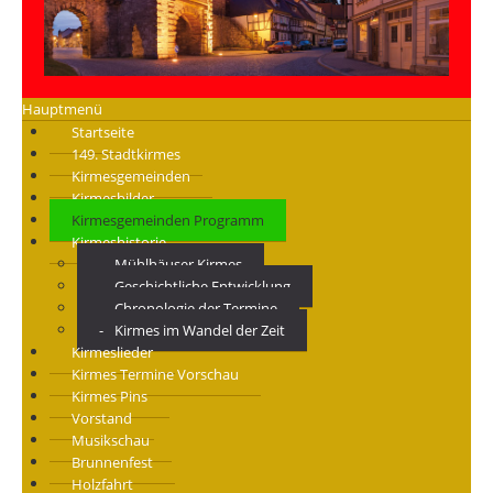
Hauptmenü
Startseite
149. Stadtkirmes
Kirmesgemeinden
Kirmesbilder
Kirmesgemeinden Programm
Kirmeshistorie
Mühlhäuser Kirmes
Geschichtliche Entwicklung
Chronologie der Termine
Kirmes im Wandel der Zeit
Kirmeslieder
Kirmes Termine Vorschau
Kirmes Pins
Vorstand
Musikschau
Brunnenfest
Holzfahrt