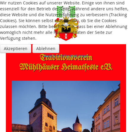
Wir nutzen Cookies auf unserer Website. Einige von ihnen sind
essenziell für den Betrieb der Seite, während andere uns helfen,
diese Website und die Nutzererfahrung zu verbessern (Tracking
Cookies). Sie können selbst entscheiden, ob Sie die Cookies
zulassen möchten. Bitte beachten Sie, dass bei einer Ablehnung
womöglich nicht mehr alle Funktionalitäten der Seite zur
Verfügung stehen.
Akzeptieren
Ablehnen
Traditions­verein
Weitere Informationen
Mühlhäuser Heimatfeste e.V.