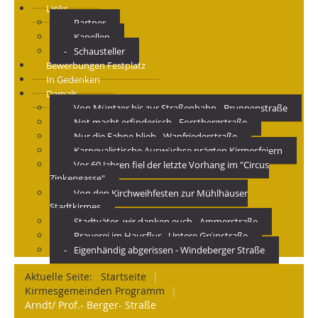
Links
Partner
Kapellen
Schausteller
Bewerbungen Festplatz
In Gedenken
Damals
Von Müntzer bis zur Straßenbahn - Brunnenstraße
Not macht erfinderisch - Forstbergstraße
Nur die Fahne blieb - Wanfriederstraße
Karnevalistische Auswüchse prägten Kirmesfeiern
Vor 60 Jahren fiel der letzte Vorhang im "Circus
Zinkengasse"
Von den Kirchweihfesten zur Mühlhäuser
Stadtkirmes
Stadtväter, wir danken euch - Ammerstraße
Brauerei im Hausflur - Untere Grünstraße
Eigenhändig abgerissen - Windeberger Straße
Aktuelle Seite:
Startseite
|
Kirmesgemeinden Programm
|
Arndt/ Prof.- Berger- Straße