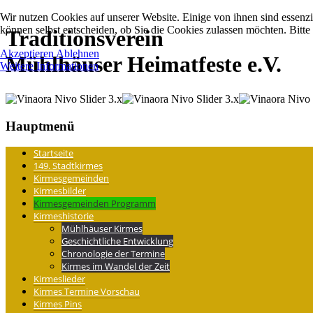
Wir nutzen Cookies auf unserer Website. Einige von ihnen sind essenzi
können selbst entscheiden, ob Sie die Cookies zulassen möchten. Bitte
Traditions­verein
Akzeptieren
Ablehnen
Mühlhäuser Heimatfeste e.V.
Weitere Informationen
Hauptmenü
Startseite
149. Stadtkirmes
Kirmesgemeinden
Kirmesbilder
Kirmesgemeinden Programm
Kirmeshistorie
Mühlhäuser Kirmes
Geschichtliche Entwicklung
Chronologie der Termine
Kirmes im Wandel der Zeit
Kirmeslieder
Kirmes Termine Vorschau
Kirmes Pins