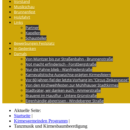
Vorstand
Musikschau
Brunnenfest
Holzfahrt
Links
Partner
Kapellen
Schausteller
Bewerbungen Festplatz
In Gedenken
Damals
Von Müntzer bis zur Straßenbahn - Brunnenstraße
Not macht erfinderisch - Forstbergstraße
Nur die Fahne blieb - Wanfriederstraße
Karnevalistische Auswüchse prägten Kirmesfeiern
Vor 60 Jahren fiel der letzte Vorhang im "Circus Zinkengasse"
Von den Kirchweihfesten zur Mühlhäuser Stadtkirmes
Stadtväter, wir danken euch - Ammerstraße
Brauerei im Hausflur - Untere Grünstraße
Eigenhändig abgerissen - Windeberger Straße
Aktuelle Seite:
Startseite
|
Kirmesgemeinden Programm
|
Tanzmusik und Kirmesbaumbeerdigung