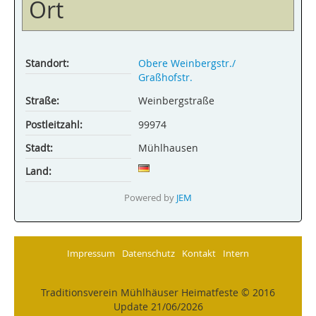
Ort
Standort:
Obere Weinbergstr./
Graßhofstr.
Straße:
Weinbergstraße
Postleitzahl:
99974
Stadt:
Mühlhausen
Land:
Powered by
JEM
Impressum
Datenschutz
Kontakt
Intern
Traditionsverein Mühlhäuser Heimatfeste © 2016
Update 21/06/2026