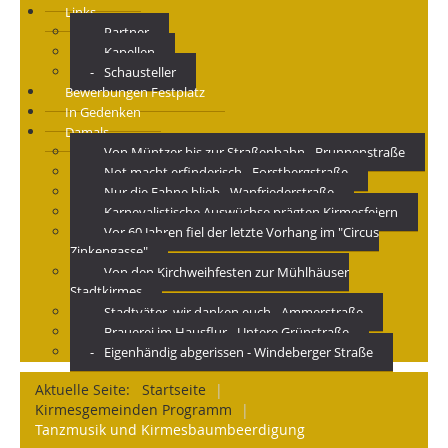
Links
Partner
Kapellen
Schausteller
Bewerbungen Festplatz
In Gedenken
Damals
Von Müntzer bis zur Straßenbahn - Brunnenstraße
Not macht erfinderisch - Forstbergstraße
Nur die Fahne blieb - Wanfriederstraße
Karnevalistische Auswüchse prägten Kirmesfeiern
Vor 60 Jahren fiel der letzte Vorhang im "Circus
Zinkengasse"
Von den Kirchweihfesten zur Mühlhäuser
Stadtkirmes
Stadtväter, wir danken euch - Ammerstraße
Brauerei im Hausflur - Untere Grünstraße
Eigenhändig abgerissen - Windeberger Straße
Aktuelle Seite:
Startseite
|
Kirmesgemeinden Programm
|
Tanzmusik und Kirmesbaumbeerdigung