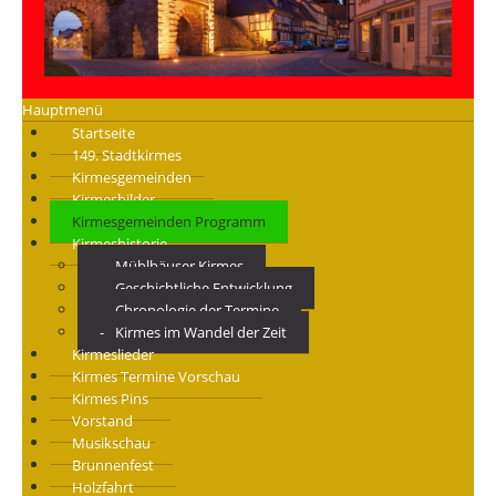
Hauptmenü
Startseite
149. Stadtkirmes
Kirmesgemeinden
Kirmesbilder
Kirmesgemeinden Programm
Kirmeshistorie
Mühlhäuser Kirmes
Geschichtliche Entwicklung
Chronologie der Termine
Kirmes im Wandel der Zeit
Kirmeslieder
Kirmes Termine Vorschau
Kirmes Pins
Vorstand
Musikschau
Brunnenfest
Holzfahrt