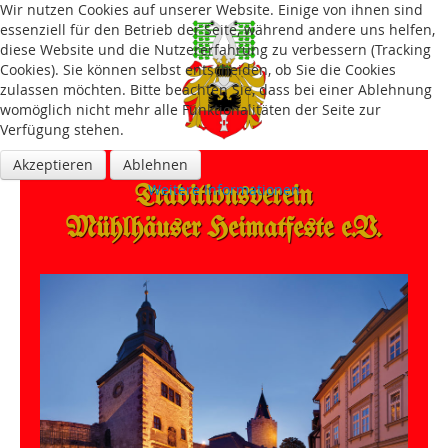
Wir nutzen Cookies auf unserer Website. Einige von ihnen sind
essenziell für den Betrieb der Seite, während andere uns helfen,
diese Website und die Nutzererfahrung zu verbessern (Tracking
Cookies). Sie können selbst entscheiden, ob Sie die Cookies
zulassen möchten. Bitte beachten Sie, dass bei einer Ablehnung
womöglich nicht mehr alle Funktionalitäten der Seite zur
Verfügung stehen.
Akzeptieren
Ablehnen
Traditions­verein
Weitere Informationen
Mühlhäuser Heimatfeste e.V.