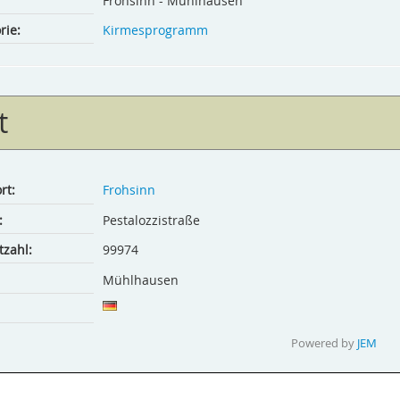
Frohsinn - Mühlhausen
rie:
Kirmesprogramm
t
rt:
Frohsinn
:
Pestalozzistraße
tzahl:
99974
Mühlhausen
Powered by
JEM