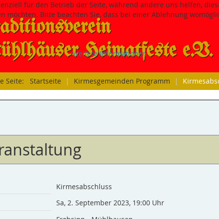
senziell für den Betrieb der Seite, während andere uns helfen, di
sen möchten. Bitte beachten Sie, dass bei einer Ablehnung womöglic
aditions­verein
hlhäuser Heimatfeste e.V.
Weitere Informationen
le Seite:
Startseite
|
Kirmesgemeinden Programm
|
Kirmesabs
ranstaltung
Kirmesabschluss
Sa, 2. September 2023
,
19:00 Uhr