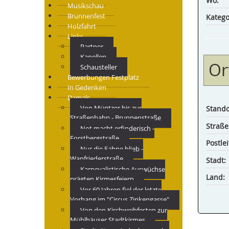
Wo:
Musikschau
Brunnenfest
Katego
Holzfahrt
Links
Partner
Kapellen
Or
Schausteller
Bewerbungen Festplatz
In Gedenken
Damals
Von Müntzer bis zur
Stando
Straßenbahn - Brunnenstraße
Straße
Not macht erfinderisch -
Forstbergstraße
Postlei
Nur die Fahne blieb -
Wanfriederstraße
Stadt:
Karnevalistische Auswüchse
Land:
prägten Kirmesfeiern
Vor 60 Jahren fiel der letzte
Vorhang im "Circus Zinkengasse"
Von den Kirchweihfesten zur
Mühlhäuser Stadtkirmes