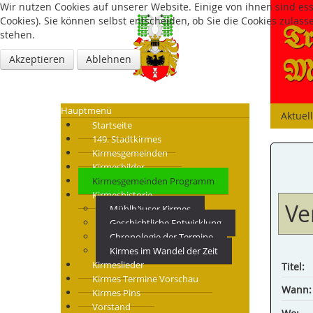
Wir nutzen Cookies auf unserer Website. Einige von ihnen sind es
Cookies). Sie können selbst entscheiden, ob Sie die Cookies zulas
Tr
stehen.
Akzeptieren
Ablehnen
Mü
Hauptmenü
Aktuel
Startseite
149. Stadtkirmes
Kirmesgemeinden
Kirmesbilder
Kirmesgemeinden Programm
Kirmeshistorie
Ve
Mühlhäuser Kirmes
Geschichtliche Entwicklung
Chronologie der Termine
Kirmes im Wandel der Zeit
Kirmeslieder
Titel:
Kirmes Termine Vorschau
Wann:
Kirmes Pins
Vorstand