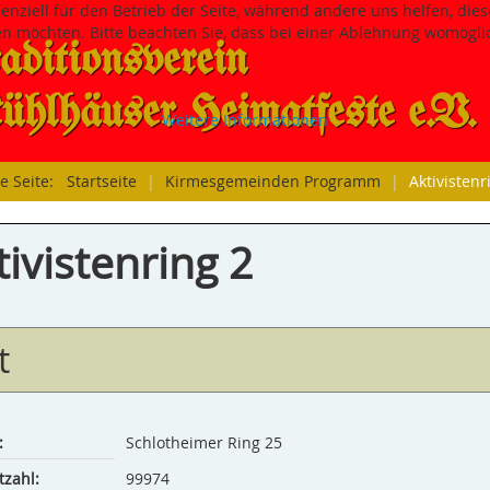
senziell für den Betrieb der Seite, während andere uns helfen, di
sen möchten. Bitte beachten Sie, dass bei einer Ablehnung womöglic
aditions­verein
hlhäuser Heimatfeste e.V.
Weitere Informationen
le Seite:
Startseite
|
Kirmesgemeinden Programm
|
Aktivistenr
tivistenring 2
t
:
Schlotheimer Ring 25
tzahl:
99974