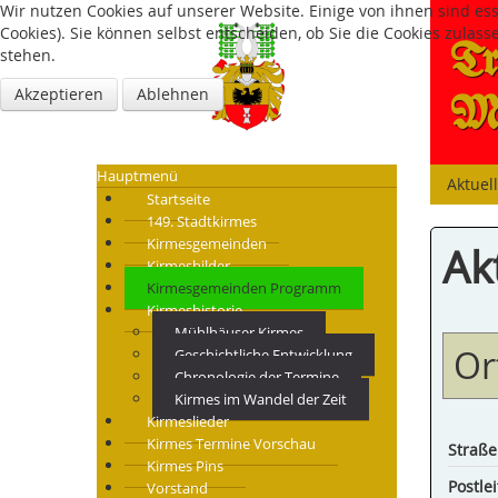
Wir nutzen Cookies auf unserer Website. Einige von ihnen sind es
Cookies). Sie können selbst entscheiden, ob Sie die Cookies zulas
Tr
stehen.
Akzeptieren
Ablehnen
Mü
Hauptmenü
Aktuel
Startseite
149. Stadtkirmes
Kirmesgemeinden
Ak
Kirmesbilder
Kirmesgemeinden Programm
Kirmeshistorie
Mühlhäuser Kirmes
Or
Geschichtliche Entwicklung
Chronologie der Termine
Kirmes im Wandel der Zeit
Kirmeslieder
Kirmes Termine Vorschau
Straße
Kirmes Pins
Postlei
Vorstand