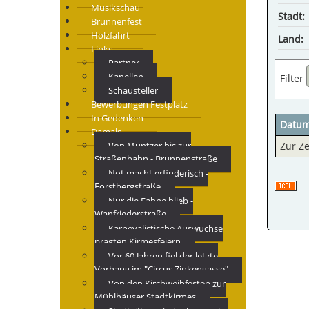
Musikschau
Stadt:
Brunnenfest
Holzfahrt
Land:
Links
Partner
Kapellen
Filter
Schausteller
Bewerbungen Festplatz
In Gedenken
Datu
Damals
Von Müntzer bis zur
Zur Ze
Straßenbahn - Brunnenstraße
Not macht erfinderisch -
Forstbergstraße
Nur die Fahne blieb -
Wanfriederstraße
Karnevalistische Auswüchse
prägten Kirmesfeiern
Vor 60 Jahren fiel der letzte
Vorhang im "Circus Zinkengasse"
Von den Kirchweihfesten zur
Mühlhäuser Stadtkirmes