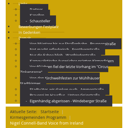
Links
Partner
Kapellen
Schausteller
Bewerbungen Festplatz
In Gedenken
Damals
Von Müntzer bis zur Straßenbahn - Brunnenstraße
Not macht erfinderisch - Forstbergstraße
Nur die Fahne blieb - Wanfriederstraße
Karnevalistische Auswüchse prägten Kirmesfeiern
Vor 60 Jahren fiel der letzte Vorhang im "Circus
Zinkengasse"
Von den Kirchweihfesten zur Mühlhäuser
Stadtkirmes
Stadtväter, wir danken euch - Ammerstraße
Brauerei im Hausflur - Untere Grünstraße
Eigenhändig abgerissen - Windeberger Straße
Aktuelle Seite:
Startseite
|
Kirmesgemeinden Programm
|
Nigel Connell-Band Voice from Ireland