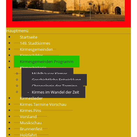
Hauptmenü
Startseite
149. Stadtkirmes
Kirmesgemeinden
Kirmesbilder
Kirmesgemeinden Programm
Kirmeshistorie
Mühlhäuser Kirmes
Geschichtliche Entwicklung
Chronologie der Termine
Kirmes im Wandel der Zeit
Kirmeslieder
Kirmes Termine Vorschau
Kirmes Pins
Vorstand
Musikschau
Brunnenfest
Holzfahrt