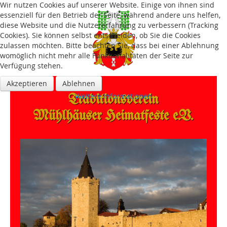
Wir nutzen Cookies auf unserer Website. Einige von ihnen sind
essenziell für den Betrieb der Seite, während andere uns helfen,
diese Website und die Nutzererfahrung zu verbessern (Tracking
Cookies). Sie können selbst entscheiden, ob Sie die Cookies
zulassen möchten. Bitte beachten Sie, dass bei einer Ablehnung
womöglich nicht mehr alle Funktionalitäten der Seite zur
Verfügung stehen.
Akzeptieren
Ablehnen
Traditions­verein
Weitere Informationen
Mühlhäuser Heimatfeste e.V.