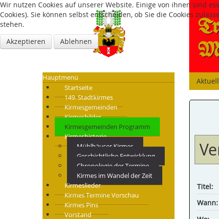
Wir nutzen Cookies auf unserer Website. Einige von ihnen sind es
Cookies). Sie können selbst entscheiden, ob Sie die Cookies zulas
Tr
stehen.
Akzeptieren
Ablehnen
Mü
Hauptmenü
Aktuel
Startseite
149. Stadtkirmes
Kirmesgemeinden
Kirmesbilder
Kirmesgemeinden Programm
Kirmeshistorie
Ve
Mühlhäuser Kirmes
Geschichtliche Entwicklung
Chronologie der Termine
Kirmes im Wandel der Zeit
Kirmeslieder
Titel:
Kirmes Termine Vorschau
Wann:
Kirmes Pins
Vorstand