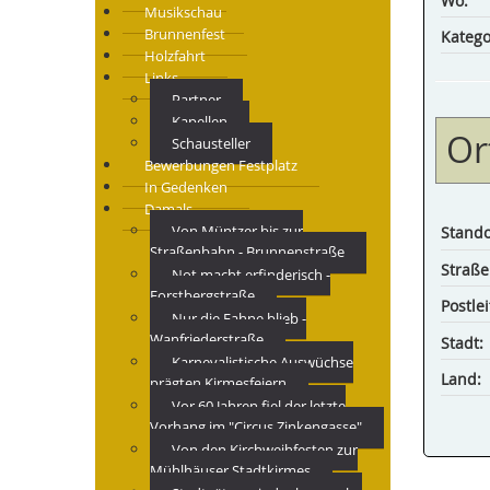
Wo:
Musikschau
Brunnenfest
Katego
Holzfahrt
Links
Partner
Kapellen
Or
Schausteller
Bewerbungen Festplatz
In Gedenken
Damals
Von Müntzer bis zur
Stando
Straßenbahn - Brunnenstraße
Straße
Not macht erfinderisch -
Forstbergstraße
Postlei
Nur die Fahne blieb -
Wanfriederstraße
Stadt:
Karnevalistische Auswüchse
Land:
prägten Kirmesfeiern
Vor 60 Jahren fiel der letzte
Vorhang im "Circus Zinkengasse"
Von den Kirchweihfesten zur
Mühlhäuser Stadtkirmes