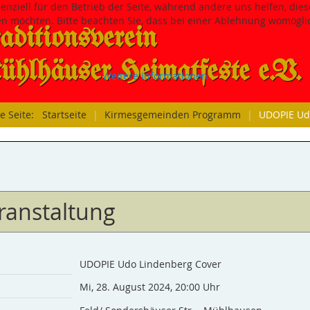
senziell für den Betrieb der Seite, während andere uns helfen, di
sen möchten. Bitte beachten Sie, dass bei einer Ablehnung womöglic
aditions­verein
hlhäuser Heimatfeste e.V.
Weitere Informationen
le Seite:
Startseite
|
Kirmesgemeinden Programm
|
UDOPIE Ud
ranstaltung
UDOPIE Udo Lindenberg Cover
Mi, 28. August 2024
,
20:00 Uhr