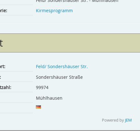
Feld/ Sonders­häuser Str. - Mühlhausen
rie:
Kirmesprogramm
t
rt:
Feld/ Sonders­häuser Str.
:
Sondershäuser Straße
tzahl:
99974
Mühlhausen
Powered by
JEM