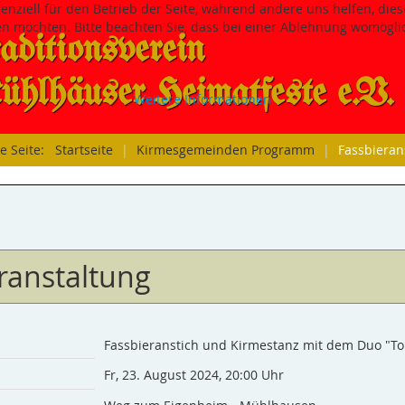
senziell für den Betrieb der Seite, während andere uns helfen, di
sen möchten. Bitte beachten Sie, dass bei einer Ablehnung womöglic
aditions­verein
hlhäuser Heimatfeste e.V.
Weitere Informationen
le Seite:
Startseite
|
Kirmesgemeinden Programm
|
Fassbieran
ranstaltung
Fassbieranstich und Kirmestanz mit dem Duo "To
Fr, 23. August 2024
,
20:00 Uhr