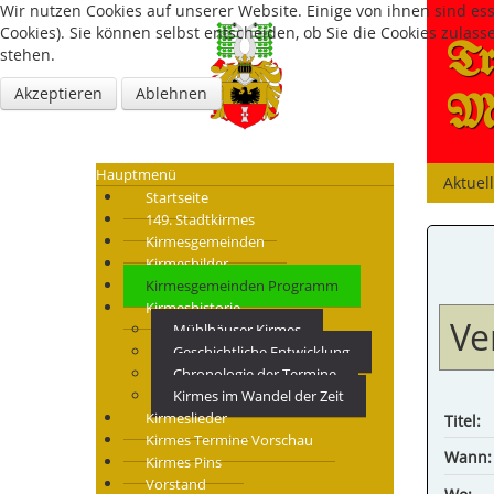
Wir nutzen Cookies auf unserer Website. Einige von ihnen sind es
Cookies). Sie können selbst entscheiden, ob Sie die Cookies zulas
Tr
stehen.
Akzeptieren
Ablehnen
Mü
Hauptmenü
Aktuel
Startseite
149. Stadtkirmes
Kirmesgemeinden
Kirmesbilder
Kirmesgemeinden Programm
Kirmeshistorie
Ve
Mühlhäuser Kirmes
Geschichtliche Entwicklung
Chronologie der Termine
Kirmes im Wandel der Zeit
Kirmeslieder
Titel:
Kirmes Termine Vorschau
Wann:
Kirmes Pins
Vorstand