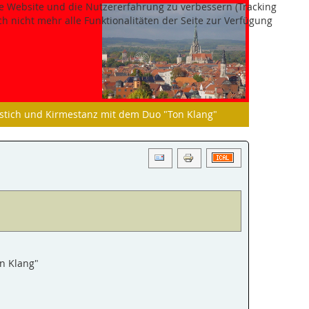
ese Website und die Nutzererfahrung zu verbessern (Tracking
h nicht mehr alle Funktionalitäten der Seite zur Verfügung
stich und Kirmestanz mit dem Duo "Ton Klang"
n Klang"