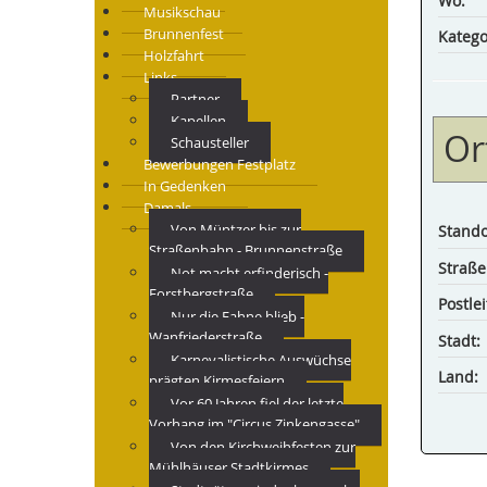
Wo:
Musikschau
Brunnenfest
Katego
Holzfahrt
Links
Partner
Kapellen
Or
Schausteller
Bewerbungen Festplatz
In Gedenken
Damals
Von Müntzer bis zur
Stando
Straßenbahn - Brunnenstraße
Straße
Not macht erfinderisch -
Forstbergstraße
Postlei
Nur die Fahne blieb -
Wanfriederstraße
Stadt:
Karnevalistische Auswüchse
Land:
prägten Kirmesfeiern
Vor 60 Jahren fiel der letzte
Vorhang im "Circus Zinkengasse"
Von den Kirchweihfesten zur
Mühlhäuser Stadtkirmes