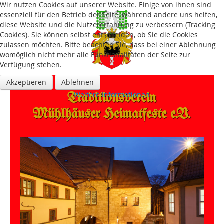
Wir nutzen Cookies auf unserer Website. Einige von ihnen sind
essenziell für den Betrieb der Seite, während andere uns helfen,
diese Website und die Nutzererfahrung zu verbessern (Tracking
Cookies). Sie können selbst entscheiden, ob Sie die Cookies
zulassen möchten. Bitte beachten Sie, dass bei einer Ablehnung
womöglich nicht mehr alle Funktionalitäten der Seite zur
Verfügung stehen.
Akzeptieren
Ablehnen
Traditions­verein
Weitere Informationen
Mühlhäuser Heimatfeste e.V.