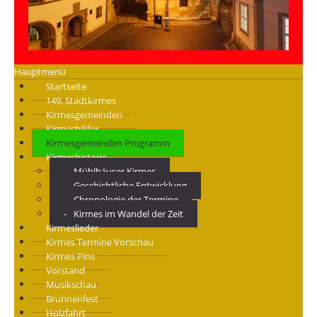
Hauptmenü
Startseite
149. Stadtkirmes
Kirmesgemeinden
Kirmesbilder
Kirmesgemeinden Programm
Kirmeshistorie
Mühlhäuser Kirmes
Geschichtliche Entwicklung
Chronologie der Termine
Kirmes im Wandel der Zeit
Kirmeslieder
Kirmes Termine Vorschau
Kirmes Pins
Vorstand
Musikschau
Brunnenfest
Holzfahrt