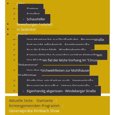
Links
Partner
Kapellen
Schausteller
Bewerbungen Festplatz
In Gedenken
Damals
Von Müntzer bis zur Straßenbahn - Brunnenstraße
Not macht erfinderisch - Forstbergstraße
Nur die Fahne blieb - Wanfriederstraße
Karnevalistische Auswüchse prägten Kirmesfeiern
Vor 60 Jahren fiel der letzte Vorhang im "Circus
Zinkengasse"
Von den Kirchweihfesten zur Mühlhäuser
Stadtkirmes
Stadtväter, wir danken euch - Ammerstraße
Brauerei im Hausflur - Untere Grünstraße
Eigenhändig abgerissen - Windeberger Straße
Aktuelle Seite:
Startseite
|
Kirmesgemeinden Programm
|
Generalprobe Rimbach Show