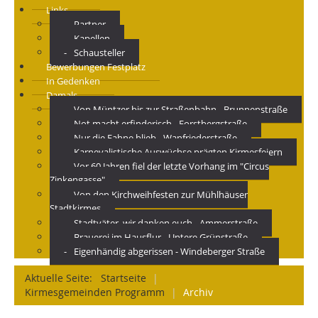
Links
Partner
Kapellen
Schausteller
Bewerbungen Festplatz
In Gedenken
Damals
Von Müntzer bis zur Straßenbahn - Brunnenstraße
Not macht erfinderisch - Forstbergstraße
Nur die Fahne blieb - Wanfriederstraße
Karnevalistische Auswüchse prägten Kirmesfeiern
Vor 60 Jahren fiel der letzte Vorhang im "Circus
Zinkengasse"
Von den Kirchweihfesten zur Mühlhäuser
Stadtkirmes
Stadtväter, wir danken euch - Ammerstraße
Brauerei im Hausflur - Untere Grünstraße
Eigenhändig abgerissen - Windeberger Straße
Aktuelle Seite:
Startseite
|
Kirmesgemeinden Programm
|
Archiv