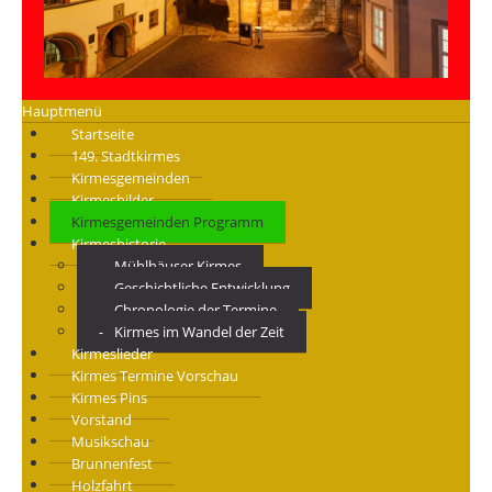
Hauptmenü
Startseite
149. Stadtkirmes
Kirmesgemeinden
Kirmesbilder
Kirmesgemeinden Programm
Kirmeshistorie
Mühlhäuser Kirmes
Geschichtliche Entwicklung
Chronologie der Termine
Kirmes im Wandel der Zeit
Kirmeslieder
Kirmes Termine Vorschau
Kirmes Pins
Vorstand
Musikschau
Brunnenfest
Holzfahrt