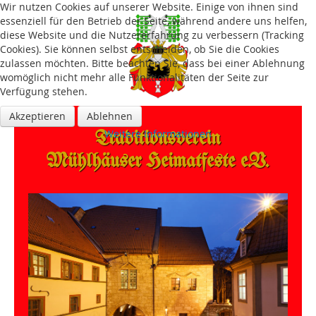
Wir nutzen Cookies auf unserer Website. Einige von ihnen sind
essenziell für den Betrieb der Seite, während andere uns helfen,
diese Website und die Nutzererfahrung zu verbessern (Tracking
Cookies). Sie können selbst entscheiden, ob Sie die Cookies
zulassen möchten. Bitte beachten Sie, dass bei einer Ablehnung
womöglich nicht mehr alle Funktionalitäten der Seite zur
Verfügung stehen.
Akzeptieren
Ablehnen
Traditions­verein
Weitere Informationen
Mühlhäuser Heimatfeste e.V.