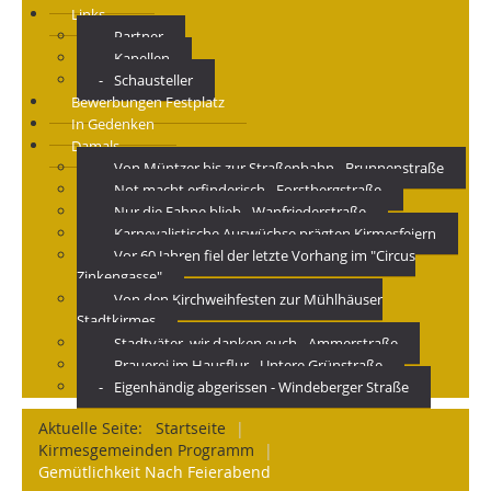
Links
Partner
Kapellen
Schausteller
Bewerbungen Festplatz
In Gedenken
Damals
Von Müntzer bis zur Straßenbahn - Brunnenstraße
Not macht erfinderisch - Forstbergstraße
Nur die Fahne blieb - Wanfriederstraße
Karnevalistische Auswüchse prägten Kirmesfeiern
Vor 60 Jahren fiel der letzte Vorhang im "Circus
Zinkengasse"
Von den Kirchweihfesten zur Mühlhäuser
Stadtkirmes
Stadtväter, wir danken euch - Ammerstraße
Brauerei im Hausflur - Untere Grünstraße
Eigenhändig abgerissen - Windeberger Straße
Aktuelle Seite:
Startseite
|
Kirmesgemeinden Programm
|
Gemütlichkeit Nach Feierabend