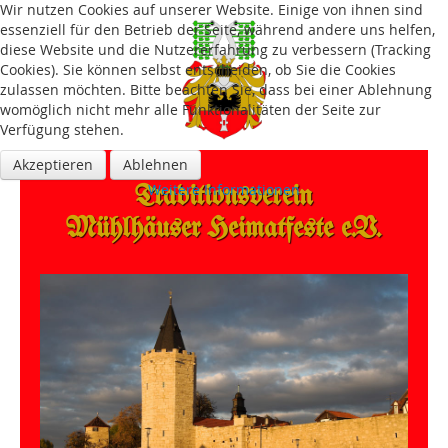
Wir nutzen Cookies auf unserer Website. Einige von ihnen sind
essenziell für den Betrieb der Seite, während andere uns helfen,
diese Website und die Nutzererfahrung zu verbessern (Tracking
Cookies). Sie können selbst entscheiden, ob Sie die Cookies
zulassen möchten. Bitte beachten Sie, dass bei einer Ablehnung
womöglich nicht mehr alle Funktionalitäten der Seite zur
Verfügung stehen.
Akzeptieren
Ablehnen
Traditions­verein
Weitere Informationen
Mühlhäuser Heimatfeste e.V.