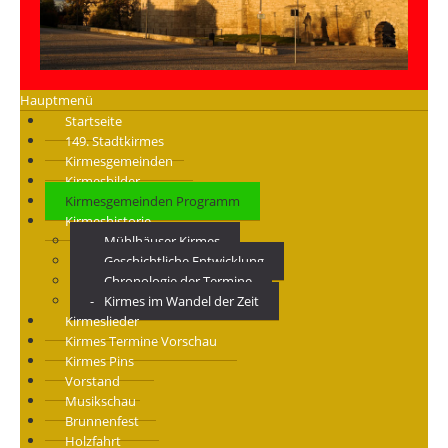
Hauptmenü
Startseite
149. Stadtkirmes
Kirmesgemeinden
Kirmesbilder
Kirmesgemeinden Programm
Kirmeshistorie
Mühlhäuser Kirmes
Geschichtliche Entwicklung
Chronologie der Termine
Kirmes im Wandel der Zeit
Kirmeslieder
Kirmes Termine Vorschau
Kirmes Pins
Vorstand
Musikschau
Brunnenfest
Holzfahrt