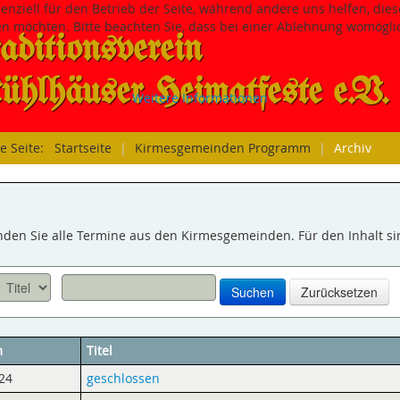
senziell für den Betrieb der Seite, während andere uns helfen, di
sen möchten. Bitte beachten Sie, dass bei einer Ablehnung womöglic
aditions­verein
hlhäuser Heimatfeste e.V.
Weitere Informationen
le Seite:
Startseite
|
Kirmesgemeinden Programm
|
Archiv
inden Sie alle Termine aus den Kirmesgemeinden. Für den Inhalt s
Suchen
Zurücksetzen
m
Titel
24
geschlossen