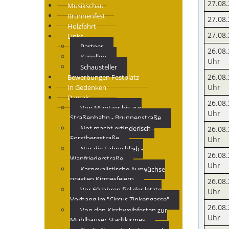
27.08.
Musikschau
Brunnenfest
27.08.
Holzfahrt
27.08.
Links
Partner
26.08.
Kapellen
Uhr
Schausteller
26.08.
Bewerbungen Festplatz
Uhr
In Gedenken
Damals
26.08.
Von Müntzer bis zur
Uhr
Straßenbahn - Brunnenstraße
Not macht erfinderisch -
26.08.
Forstbergstraße
Uhr
Nur die Fahne blieb -
26.08.
Wanfriederstraße
Uhr
Karnevalistische Auswüchse
prägten Kirmesfeiern
26.08.
Vor 60 Jahren fiel der letzte
Uhr
Vorhang im "Circus Zinkengasse"
26.08.
Von den Kirchweihfesten zur
Uhr
Mühlhäuser Stadtkirmes