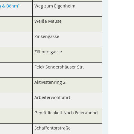
m & Böhm"
Weg zum Eigenheim
Weiße Mäuse
Zinkengasse
Zöllnersgasse
Feld/ Sonders­häuser Str.
Aktivistenring 2
Arbeiter­wohlfahrt
Gemütlichkeit Nach Feierabend
Schaffentor­straße