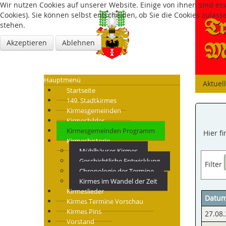
Wir nutzen Cookies auf unserer Website. Einige von ihnen sind es
Cookies). Sie können selbst entscheiden, ob Sie die Cookies zulas
Tr
stehen.
Akzeptieren
Ablehnen
Mü
Hauptmenü
Aktuel
Startseite
149. Stadtkirmes
Kirmesgemeinden
Kirmesbilder
Kirmesgemeinden Programm
Hier f
Kirmeshistorie
Mühlhäuser Kirmes
Geschichtliche Entwicklung
Filter
Chronologie der Termine
Kirmes im Wandel der Zeit
Kirmeslieder
Datu
Kirmes Termine Vorschau
Kirmes Pins
27.08.
Vorstand