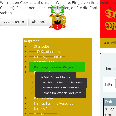
Wir nutzen Cookies auf unserer Website. Einige von ihnen sind es
Cookies). Sie können selbst entscheiden, ob Sie die Cookies zulas
Tr
stehen.
Akzeptieren
Ablehnen
Mü
Hauptmenü
Aktuel
Startseite
149. Stadtkirmes
Kirmesgemeinden
Kirmesbilder
Kirmesgemeinden Programm
Hier f
Kirmeshistorie
Mühlhäuser Kirmes
Geschichtliche Entwicklung
Filter
Chronologie der Termine
Kirmes im Wandel der Zeit
Kirmeslieder
Datu
Kirmes Termine Vorschau
Kirmes Pins
31.08.
Vorstand
Uhr