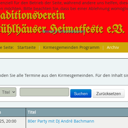
senziell für den Betrieb der Seite, während andere uns helfen, di
sen möchten. Bitte beachten Sie, dass bei einer Ablehnung womöglic
aditions­verein
hlhäuser Heimatfeste e.V.
Weitere Informationen
le Seite:
Startseite
|
Kirmesgemeinden Programm
|
Archiv
inden Sie alle Termine aus den Kirmesgemeinden. Für den Inhalt s
Suchen
Zurücksetzen
m
Titel
25
,
20:00
80er Party mit DJ André Bachmann