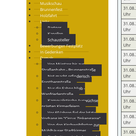
Musikschau
31.08.
Brunnenfest
Uhr
Holzfahrt
Links
31.08.
Partner
Uhr
Kapellen
31.08.
Schausteller
Uhr
Bewerbungen Festplatz
In Gedenken
31.08.
Damals
Uhr
Von Müntzer bis zur
Straßenbahn - Brunnenstraße
31.08.
Uhr
Not macht erfinderisch -
Forstbergstraße
31.08.
Nur die Fahne blieb -
Uhr
Wanfriederstraße
Karnevalistische Auswüchse
31.08.
prägten Kirmesfeiern
Uhr
Vor 60 Jahren fiel der letzte
31.08.
Vorhang im "Circus Zinkengasse"
Uhr
Von den Kirchweihfesten zur
Mühlhäuser Stadtkirmes
31.08.