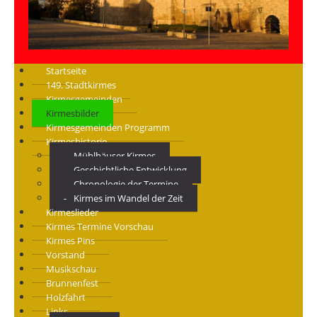
Startseite
149. Stadtkirmes
Kirmesgemeinden
Kirmesbilder
Kirmesgemeinden Programm
Kirmeshistorie
Mühlhäuser Kirmes
Geschichtliche Entwicklung
Chronologie der Termine
Kirmes im Wandel der Zeit
Kirmeslieder
Kirmes Termine Vorschau
Kirmes Pins
Vorstand
Musikschau
Brunnenfest
Holzfahrt
Links