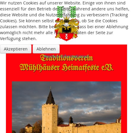
Wir nutzen Cookies auf unserer Website. Einige von ihnen sind
essenziell für den Betrieb der Seite, während andere uns helfen,
diese Website und die Nutzererfahrung zu verbessern (Tracking
Cookies). Sie können selbst entscheiden, ob Sie die Cookies
zulassen möchten. Bitte beachten Sie, dass bei einer Ablehnung
womöglich nicht mehr alle Funktionalitäten der Seite zur
Verfügung stehen.
Akzeptieren
Ablehnen
Traditions­verein
Weitere Informationen
Mühlhäuser Heimatfeste e.V.