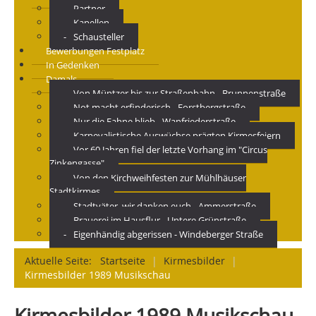
Partner
Kapellen
Schausteller
Bewerbungen Festplatz
In Gedenken
Damals
Von Müntzer bis zur Straßenbahn - Brunnenstraße
Not macht erfinderisch - Forstbergstraße
Nur die Fahne blieb - Wanfriederstraße
Karnevalistische Auswüchse prägten Kirmesfeiern
Vor 60 Jahren fiel der letzte Vorhang im "Circus
Zinkengasse"
Von den Kirchweihfesten zur Mühlhäuser
Stadtkirmes
Stadtväter, wir danken euch - Ammerstraße
Brauerei im Hausflur - Untere Grünstraße
Eigenhändig abgerissen - Windeberger Straße
Aktuelle Seite:
Startseite
|
Kirmesbilder
|
Kirmesbilder 1989 Musikschau