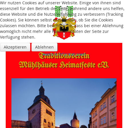
Wir nutzen Cookies auf unserer Website. Einige von ihnen sind
essenziell für den Betrieb der Seite, während andere uns helfen,
diese Website und die Nutzererfahrung zu verbessern (Tracking
Cookies). Sie können selbst entscheiden, ob Sie die Cookies
zulassen möchten. Bitte beachten Sie, dass bei einer Ablehnung
womöglich nicht mehr alle Funktionalitäten der Seite zur
Verfügung stehen.
Akzeptieren
Ablehnen
Traditions­verein
Weitere Informationen
Mühlhäuser Heimatfeste e.V.