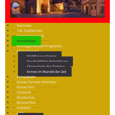
Startseite
149. Stadtkirmes
Kirmesgemeinden
Kirmesbilder
Kirmesgemeinden Programm
Kirmeshistorie
Mühlhäuser Kirmes
Geschichtliche Entwicklung
Chronologie der Termine
Kirmes im Wandel der Zeit
Kirmeslieder
Kirmes Termine Vorschau
Kirmes Pins
Vorstand
Musikschau
Brunnenfest
Holzfahrt
Links