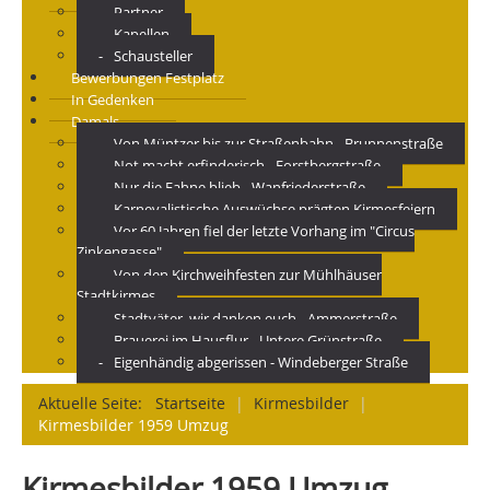
Partner
Kapellen
Schausteller
Bewerbungen Festplatz
In Gedenken
Damals
Von Müntzer bis zur Straßenbahn - Brunnenstraße
Not macht erfinderisch - Forstbergstraße
Nur die Fahne blieb - Wanfriederstraße
Karnevalistische Auswüchse prägten Kirmesfeiern
Vor 60 Jahren fiel der letzte Vorhang im "Circus
Zinkengasse"
Von den Kirchweihfesten zur Mühlhäuser
Stadtkirmes
Stadtväter, wir danken euch - Ammerstraße
Brauerei im Hausflur - Untere Grünstraße
Eigenhändig abgerissen - Windeberger Straße
Aktuelle Seite:
Startseite
|
Kirmesbilder
|
Kirmesbilder 1959 Umzug
Kirmesbilder 1959 Umzug