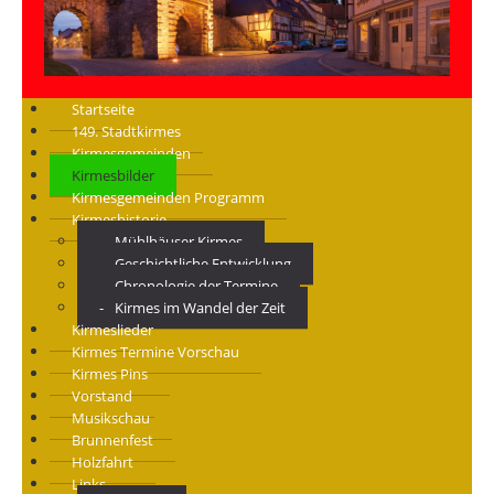
Startseite
149. Stadtkirmes
Kirmesgemeinden
Kirmesbilder
Kirmesgemeinden Programm
Kirmeshistorie
Mühlhäuser Kirmes
Geschichtliche Entwicklung
Chronologie der Termine
Kirmes im Wandel der Zeit
Kirmeslieder
Kirmes Termine Vorschau
Kirmes Pins
Vorstand
Musikschau
Brunnenfest
Holzfahrt
Links