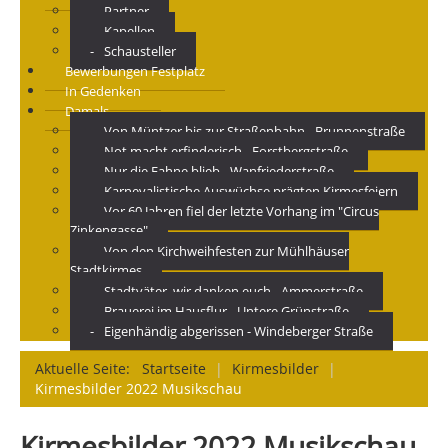
Partner
Kapellen
Schausteller
Bewerbungen Festplatz
In Gedenken
Damals
Von Müntzer bis zur Straßenbahn - Brunnenstraße
Not macht erfinderisch - Forstbergstraße
Nur die Fahne blieb - Wanfriederstraße
Karnevalistische Auswüchse prägten Kirmesfeiern
Vor 60 Jahren fiel der letzte Vorhang im "Circus
Zinkengasse"
Von den Kirchweihfesten zur Mühlhäuser
Stadtkirmes
Stadtväter, wir danken euch - Ammerstraße
Brauerei im Hausflur - Untere Grünstraße
Eigenhändig abgerissen - Windeberger Straße
Aktuelle Seite:
Startseite
|
Kirmesbilder
|
Kirmesbilder 2022 Musikschau
Kirmesbilder 2022 Musikschau