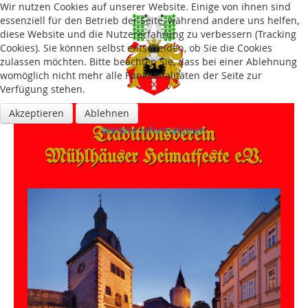
Wir nutzen Cookies auf unserer Website. Einige von ihnen sind
essenziell für den Betrieb der Seite, während andere uns helfen,
diese Website und die Nutzererfahrung zu verbessern (Tracking
Cookies). Sie können selbst entscheiden, ob Sie die Cookies
zulassen möchten. Bitte beachten Sie, dass bei einer Ablehnung
womöglich nicht mehr alle Funktionalitäten der Seite zur
Verfügung stehen.
Akzeptieren
Ablehnen
Traditions­verein
Weitere Informationen
Mühlhäuser Heimatfeste e.V.