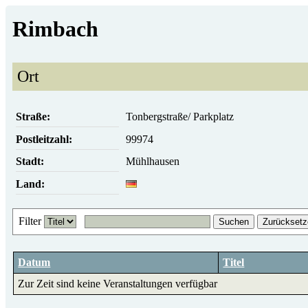
Rimbach
Ort
Straße:
Tonbergstraße/ Parkplatz
Postleitzahl:
99974
Stadt:
Mühlhausen
Land:
Filter
Suchen
Zurücksetz
Datum
Titel
Zur Zeit sind keine Veranstaltungen verfügbar